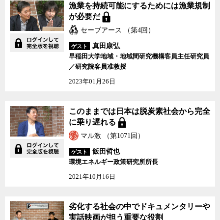
漁業を持続可能にするためには漁業規制
が必要だ
セーブアース （第4回）
真田康弘
ゲスト
早稲田大学地域・地域間研究機構客員主任研究員
／研究院客員准教授
2023年01月26日
このままでは日本は脱炭素社会から完全
に乗り遅れる
マル激 （第1071回）
飯田哲也
ゲスト
環境エネルギー政策研究所所長
2021年10月16日
劣化する社会の中でドキュメンタリーや
実話映画が担う重要な役割