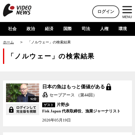
ログイン
MENU
社会
政治
経済
国際
司法
人権
環境
ホーム
「ノルウェー」の検索結果
「ノルウェー」の検索結果
日本の魚はもっと価値がある
セーブアース （第44回）
92分
片野歩
ゲスト
Fisk Japan 代表取締役、漁業ジャーナリスト
2026年05月19日