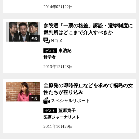
2014年02月22日
参院選「一票の格差」訴訟・選挙制度に
裁判所はどこまで介入すべきか
40分
Nコメ
東浩紀
ゲスト
哲学者
2013年12月28日
全原発の即時停止などを
全原発の即時停止などを求めて福島の女
求めて福島の女性たちが
性たちが座り込み
座り込み
23分
スペシャルリポート
藍原寛子
ゲスト
医療ジャーナリスト
2011年10月29日