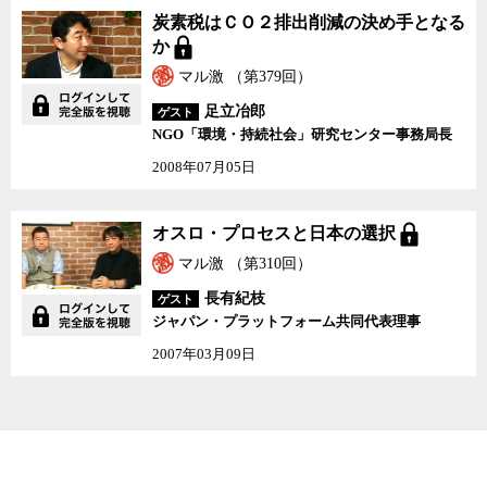
炭素税はＣＯ２排出削減
炭素税はＣＯ２排出削減の決め手となる
の決め手となるか
か
マル激 （第379回）
足立冶郎
ゲスト
NGO「環境・持続社会」研究センター事務局長
2008年07月05日
オスロ・プロセスと日本
オスロ・プロセスと日本の選択
の選択
マル激 （第310回）
長有紀枝
ゲスト
ジャパン・プラットフォーム共同代表理事
2007年03月09日