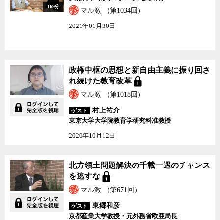
169分
マル激 （第1034回）
2021年01月30日
政権中枢の思想と新自由主義に振り回さ
れ続けた教育改革
マル激 （第1018回）
村上祐介
ゲスト
東京大学大学院教育学研究科准教授
2020年10月12日
北方領土問題解決の千載一遇のチャンス
を逃すな
マル激 （第671回）
東郷和彦
ゲスト
京都産業大学教授・元外務省欧亜局長