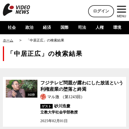
ログイン
MENU
社会
政治
経済
国際
司法
人権
環境
ホーム
「中居正広」の検索結果
「中居正広」の検索結果
フジテレビ問題が露わにした放送という
利権産業の堕落と終焉
142分
マル激 （第1243回）
砂川浩慶
ゲスト
立教大学社会学部教授
2025年02月01日