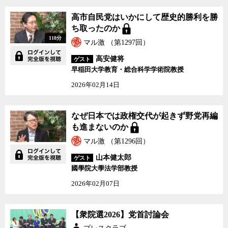
高市自民党はいかにして歴史的勝利を勝
ち取ったのか
118分
マル激 （第1297回）
高安健将
ゲスト
早稲田大学教育・総合科学学術院教授
2026年02月14日
なぜ日本では政権交代が起きず野党再編
も進まないのか
マル激 （第1296回）
山本健太郎
ゲスト
國學院大學法学部教授
2026年02月07日
【衆院選2026】党首討論会