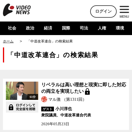
ログイン
MENU
社会
政治
経済
国際
司法
人権
環境
ホーム
「中道改革連合」の検索結果
「中道改革連合」の検索結果
リベラルは高い理想と現実に即した対応
の両立を実現したい
61分
マル激 （第1311回）
小川淳也
ゲスト
衆院議員、中道改革連合代表
2026年05月23日