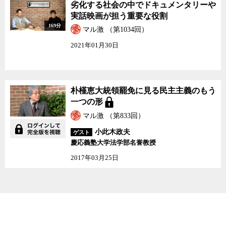
劣化する社会の中でドキュメンタリーや
実話映画が担う重要な役割
169分
マル激 （第1034回）
2021年01月30日
朴槿恵大統領罷免に見る民主主義のもう
一つの形
マル激 （第833回）
小此木政夫
ゲスト
慶応義塾大学法学部名誉教授
2017年03月25日