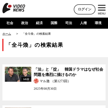
ログイン
MENU
社会
政治
経済
国際
司法
人権
環境
ホーム
「全斗煥」の検索結果
「全斗煥」の検索結果
「法」と「掟」 韓国ドラマはなぜ社会
問題を痛烈に描けるのか
145分
マル激 （第1273回）
2025年08月30日