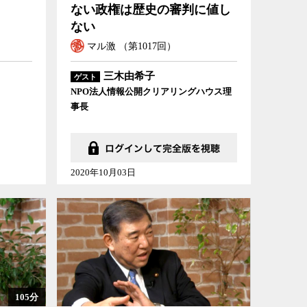
ない政権は歴史の審判に値し
ない
マル激 （第1017回）
三木由希子
ゲスト
NPO法人情報公開クリアリングハウス理
事長
2020年10月03日
105分