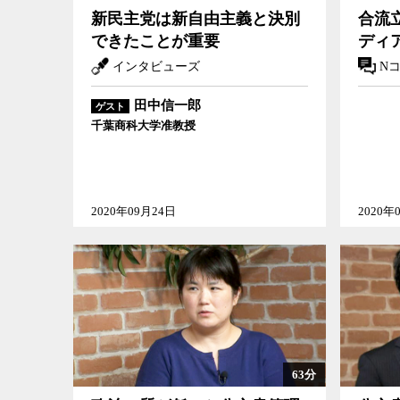
新民主党は新自由主義と決別
合流
できたことが重要
ディ
インタビューズ
N
田中信一郎
ゲスト
千葉商科大学准教授
2020年09月24日
2020年
63分