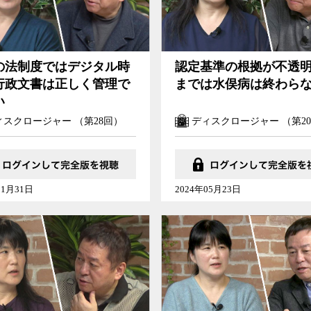
の法制度ではデジタル時
認定基準の根拠が不透
行政文書は正しく管理で
までは水俣病は終わら
い
スクロージャー （第28回）
ディスクロージャー （第2
01月31日
2024年05月23日