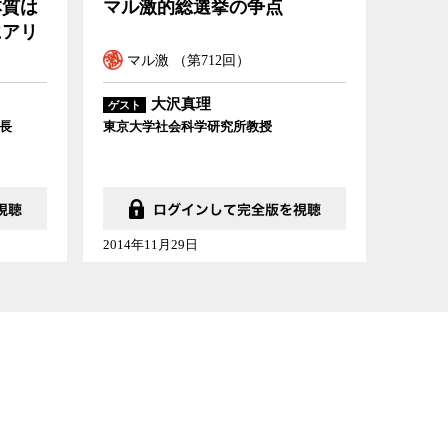
本質は
マル激的総選挙の争点
にアリ
マル激 （第712回）
大沢真理
ゲスト
長
東京大学社会科学研究所教授
2014年11月29日