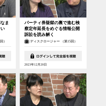
明なま
パーティ券疑獄の裏で進む検
ない
察定年延長をめぐる情報公開
訴訟を読み解く
0回）
ディスクロージャー （第15回）
2023年12月20日