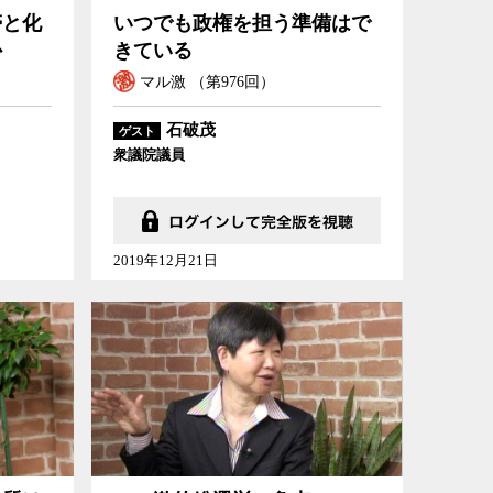
帯と化
いつでも政権を担う準備はで
か
きている
マル激 （第976回）
石破茂
ゲスト
衆議院議員
2019年12月21日