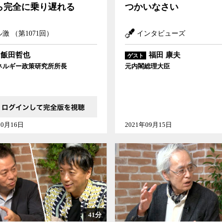
ら完全に乗り遅れる
つかいなさい
激 （第1071回）
インタビューズ
飯田哲也
福田 康夫
ゲスト
ネルギー政策研究所所長
元内閣総理大臣
10月16日
2021年09月15日
41分