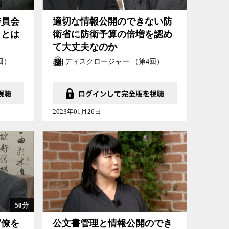
委員会
適切な情報公開のできない防
ことは
衛省に防衛予算の倍増を認め
て大丈夫なのか
回）
ディスクロージャー （第4回）
2023年01月26日
50分
官僚を
公文書管理と情報公開のでき