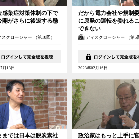
な感染症対策体制の下で
だから電力会社や規制
公開がさらに後退する懸
に原発の運転を委ねる
できない
スクロージャー （第10回）
ディスクロージャー （第5
07月13日
2023年02月16日
ままでは日本は脱炭素社
政治家はもっと上手に