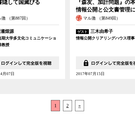
書隠して国滅びる
『森友、加計問題』の
情報公開と公文書管理
激 （第887回）
マル激 （第849回）
瀬畑源
三木由希子
ゲスト
短期大学多文化コミュニケーショ
情報公開クリアリングハウス理事
准教授
04月07日
2017年07月15日
1
2
»