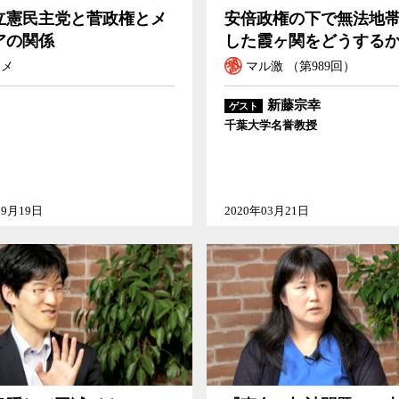
立憲民主党と菅政権とメ
安倍政権の下で無法地
アの関係
した霞ヶ関をどうする
コメ
マル激 （第989回）
新藤宗幸
ゲスト
千葉大学名誉教授
09月19日
2020年03月21日