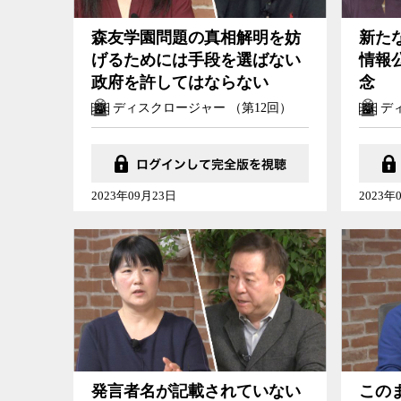
森友学園問題の真相解明を妨
新た
げるためには手段を選ばない
情報
政府を許してはならない
念
ディスクロージャー （第12回）
ディ
2023年09月23日
2023年
発言者名が記載されていない
この