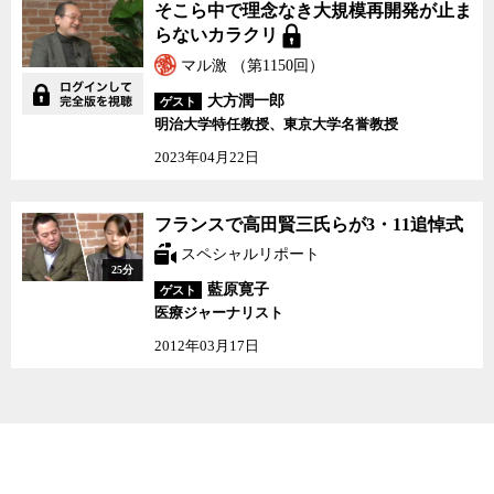
そこら中で理念なき大規模再開発が止ま
らないカラクリ
マル激 （第1150回）
大方潤一郎
ゲスト
明治大学特任教授、東京大学名誉教授
2023年04月22日
フランスで高田賢三氏ら
フランスで高田賢三氏らが3・11追悼式
が3・11追悼式
スペシャルリポート
25分
藍原寛子
ゲスト
医療ジャーナリスト
2012年03月17日