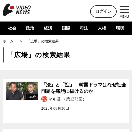
ログイン
MENU
社会
政治
経済
国際
司法
人権
環境
ホーム
「広場」の検索結果
「広場」の検索結果
「法」と「掟」 韓国ドラマはなぜ社会
問題を痛烈に描けるのか
145分
マル激 （第1273回）
2025年08月30日