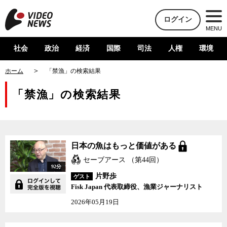
ログイン
MENU
社会
政治
経済
国際
司法
人権
環境
ホーム
「禁漁」の検索結果
「禁漁」の検索結果
日本の魚はもっと価値がある
セーブアース （第44回）
92分
片野歩
ゲスト
Fisk Japan 代表取締役、漁業ジャーナリスト
2026年05月19日