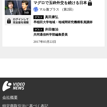
マグロで玉砕外交を続ける日本
マル激プラス （第2回）
74分
真田康弘
ゲスト
早稲田大学地域・地域間研究機構客員講師
井田徹治
ゲスト
共同通信科学部編集委員
2017年03月22日
会社概要
特定商取引法に基づく表記