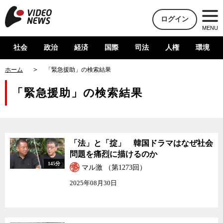
ログイン
MENU
社会
政治
経済
国際
司法
人権
環境
ホーム
「緊急援助」の検索結果
「緊急援助」の検索結果
「法」と「掟」 韓国ドラマはなぜ社会
問題を痛烈に描けるのか
145分
マル激 （第1273回）
2025年08月30日