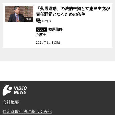
「落選運動」の法的根拠と立憲民主党が
責任野党となるための条件
68分
Nコメ
郷原信郎
ゲスト
弁護士
2021年11月13日
会社概要
特定商取引法に基づく表記