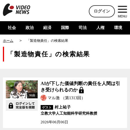
ログイン
MENU
社会
政治
経済
国際
司法
人権
環境
ホーム
「製造物責任」の検索結果
「製造物責任」の検索結果
AIが下した価値判断の責任を人間は引
き受けられるのか
93分
マル激 （第1313回）
村上祐子
ゲスト
立教大学人工知能科学研究科教授
2026年06月06日