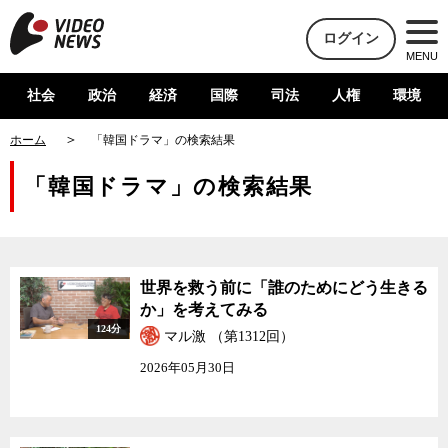
ログイン
MENU
社会
政治
経済
国際
司法
人権
環境
ホーム
「韓国ドラマ」の検索結果
「韓国ドラマ」の検索結果
世界を救う前に「誰のためにどう生きる
か」を考えてみる
124分
マル激 （第1312回）
2026年05月30日