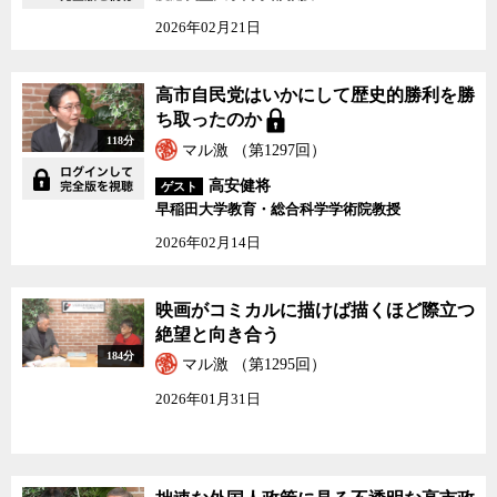
2026年02月21日
高市自民党はいかにして歴史的勝利を勝
ち取ったのか
118分
マル激 （第1297回）
高安健将
ゲスト
早稲田大学教育・総合科学学術院教授
2026年02月14日
映画がコミカルに描けば描くほど際立つ
絶望と向き合う
184分
マル激 （第1295回）
2026年01月31日