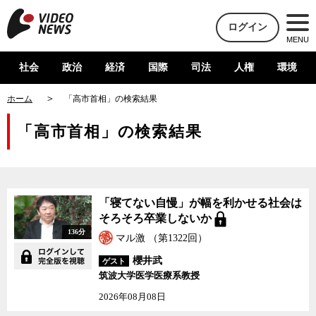
ログイン
MENU
社会
政治
経済
国際
司法
人権
環境
ホーム
「高市首相」の検索結果
「高市首相」の検索結果
「寝てない自慢」が幅を利かせる社会は
そろそろ卒業しないか
136分
マル激 （第1322回）
櫻井武
ゲスト
筑波大学医学医療系教授
2026年08月08日