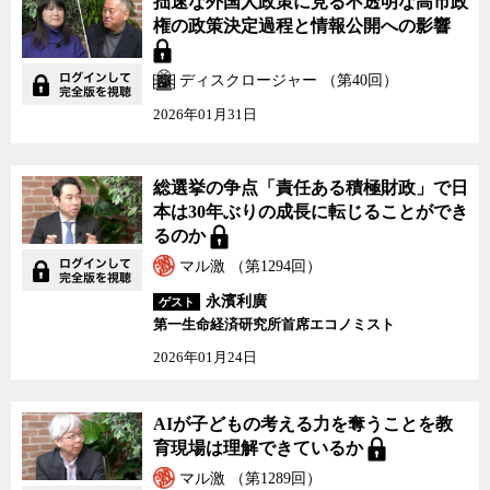
拙速な外国人政策に見る不透明な高市政
権の政策決定過程と情報公開への影響
ディスクロージャー （第40回）
2026年01月31日
総選挙の争点「責任ある積極財政」で日
本は30年ぶりの成長に転じることができ
るのか
マル激 （第1294回）
永濱利廣
ゲスト
第一生命経済研究所首席エコノミスト
2026年01月24日
AIが子どもの考える力を奪うことを教
育現場は理解できているか
マル激 （第1289回）