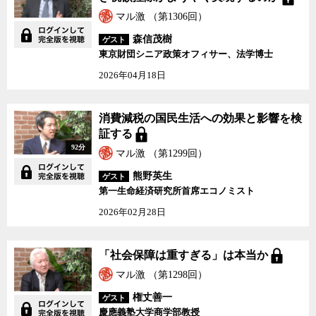
マル激 （第1306回）
森信茂樹
ゲスト
東京財団シニア政策オフィサー、法学博士
2026年04月18日
消費減税の国民生活への効果と影響を検
証する
92分
マル激 （第1299回）
熊野英生
ゲスト
第一生命経済研究所首席エコノミスト
2026年02月28日
「社会保障は重すぎる」は本当か
マル激 （第1298回）
権丈善一
ゲスト
慶應義塾大学商学部教授