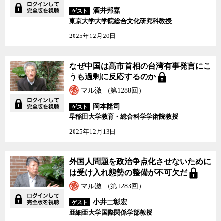
酒井邦嘉
ゲスト
東京大学大学院総合文化研究科教授
2025年12月20日
なぜ中国は高市首相の台湾有事発言にこ
うも過剰に反応するのか
マル激 （第1288回）
岡本隆司
ゲスト
早稲田大学教育・総合科学学術院教授
2025年12月13日
外国人問題を政治争点化させないために
は受け入れ態勢の整備が不可欠だ
マル激 （第1283回）
小井土彰宏
ゲスト
亜細亜大学国際関係学部教授