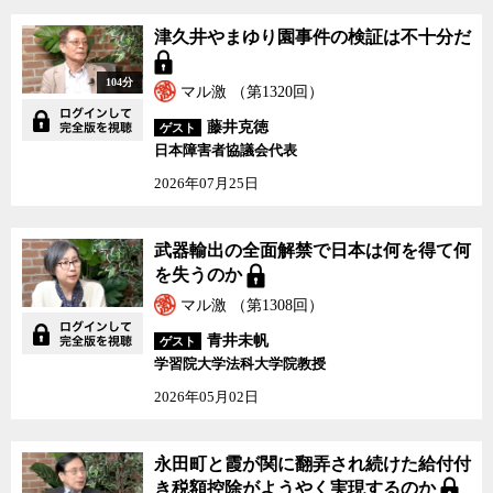
津久井やまゆり園事件の検証は不十分だ
104分
マル激 （第1320回）
藤井克徳
ゲスト
日本障害者協議会代表
2026年07月25日
武器輸出の全面解禁で日本は何を得て何
を失うのか
マル激 （第1308回）
青井未帆
ゲスト
学習院大学法科大学院教授
2026年05月02日
永田町と霞が関に翻弄され続けた給付付
き税額控除がようやく実現するのか