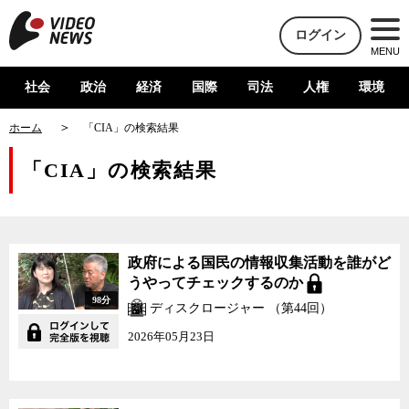
ログイン
MENU
社会
政治
経済
国際
司法
人権
環境
ホーム
「CIA」の検索結果
「CIA」の検索結果
政府による国民の情報収集活動を誰がど
うやってチェックするのか
98分
ディスクロージャー （第44回）
2026年05月23日