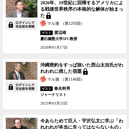
2026年、19世紀に回帰するアメリカによ
る戦後世界秩序の本格的な解体が始まっ
た
マル激 （第1293回）
渡辺靖
ゲスト
慶応義塾大学SFC教授
2026年01月17日
沖縄密約をすっぱ抜いた西山太吉氏がわ
れわれに残した宿題
マル激 （第1146回）
春名幹男
ゲスト
ジャーナリスト
2023年03月25日
今あらためて巨人・宇沢弘文に学ぶ「わ
れわれが本当に失ってはならないもの」