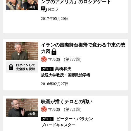
ンプのアメリカ」のロシアゲート
66分
Nコメ
2017年05月20日
イランの国際舞台復帰で変わる中東の勢
力図
マル激 （第777回）
高橋和夫
ゲスト
放送大学教授・国際政治学者
2016年02月27日
映画が描くテロとの戦い
マル激 （第721回）
101分
ピーター・バラカン
ゲスト
ブロードキャスター