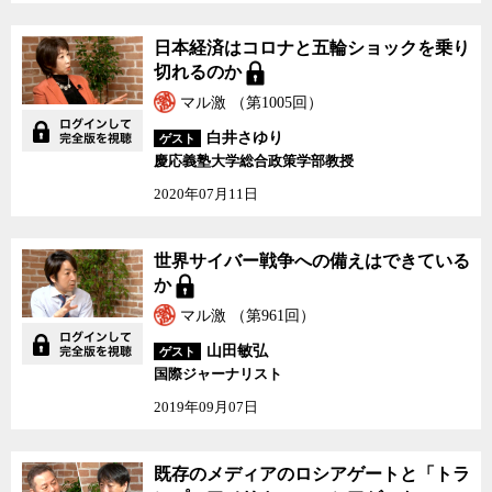
日本経済はコロナと五輪ショックを乗り
切れるのか
マル激 （第1005回）
白井さゆり
ゲスト
慶応義塾大学総合政策学部教授
2020年07月11日
世界サイバー戦争への備えはできている
か
マル激 （第961回）
山田敏弘
ゲスト
国際ジャーナリスト
2019年09月07日
既存のメディアのロシアゲートと「トラ