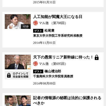
2015年01月31日
人工知能が閻魔大王になる日
マル激 （第708回）
127分
松尾豊
ゲスト
東京大学大学院工学系研究科准教授
2014年11月01日
天下の愚策リニア新幹線に待った！
マル激 （第695回）
橋山禮治郎
ゲスト
千葉商科大学大学院客員教授
2014年08月09日
記者の情報源の秘匿は法的に保護される
べきか