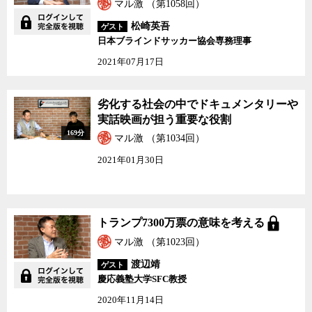
マル激 （第1058回）
松崎英吾
ゲスト
日本ブラインドサッカー協会専務理事
2021年07月17日
劣化する社会の中でドキュメンタリーや
実話映画が担う重要な役割
169分
マル激 （第1034回）
2021年01月30日
トランプ7300万票の意味を考える
マル激 （第1023回）
渡辺靖
ゲスト
慶応義塾大学SFC教授
2020年11月14日