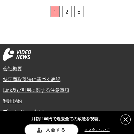
1
2
»
会社概要
特定商取引法に基づく表記
Link及び引用に関する注意事項
利用規約
プライバシーポリシー
月額1100円で過去全ての放送を視聴。
Copyright (C) Video News Network. All rights reserved.
ビデオニュースに記載している記事、写真及び動画などは日本の著作権法や国
入会する
＞入会について
際条約などで保護されています。著作権者の承諾を得ずに転載や再利用するこ