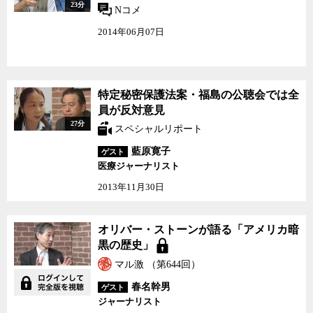
23分
Nコメ
2014年06月07日
特定秘密保護法案・福島
特定秘密保護法案・福島の公聴会では全
の公聴会では全員が反対
員が反対意見
意見
27分
スペシャルリポート
藍原寛子
ゲスト
医療ジャーナリスト
2013年11月30日
オリバー・ストーンが語
オリバー・ストーンが語る「アメリカ暗
る「アメリカ暗黒の歴
黒の歴史」
史」
マル激 （第644回）
春名幹男
ゲスト
ジャーナリスト