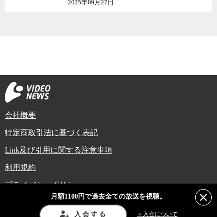
2025年09月27日
会社概要
特定商取引法に基づく表記
Link及び引用に関する注意事項
利用規約
プライバシーポリシー
月額1100円で過去全ての放送を視聴。
Copyright (C) Video News Network. All rights reserved.
ビデオニュースに記載している記事、写真及び動画などは日本の著作権法や国
入会する
＞入会について
際条約などで保護されています。著作権者の承諾を得ずに転載や再利用するこ