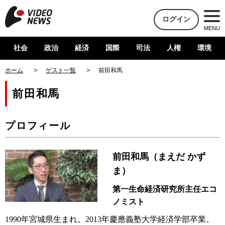
ログイン
MENU
社会
政治
経済
国際
司法
人権
環境
ホーム
ゲスト一覧
前田和馬
前田和馬
プロフィール
前田和馬（まえだ かず
ま）
第一生命経済研究所主任エコ
ノミスト
1990年宮城県生まれ。2013年慶應義塾大学経済学部卒業。