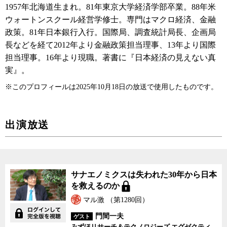
1957年北海道生まれ。81年東京大学経済学部卒業。88年米
ウォートンスクール経営学修士。専門はマクロ経済、金融
政策。81年日本銀行入行。国際局、調査統計局長、企画局
長などを経て2012年より金融政策担当理事、13年より国際
担当理事。16年より現職。著書に『日本経済の見えない真
実』。
※このプロフィールは2025年10月18日の放送で使用したものです。
出演放送
サナエノミクスは失われた30年から日本
を救えるのか
マル激 （第1280回）
門間一夫
ゲスト
みずほリサーチ＆テクノロジーズ エグゼクティ