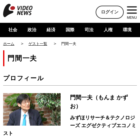
ログイン
MENU
社会
政治
経済
国際
司法
人権
環境
ホーム
ゲスト一覧
門間一夫
門間一夫
プロフィール
門間一夫（もんま かず
お）
みずほリサーチ＆テクノロジ
ーズ エグゼクティブエコノミ
スト