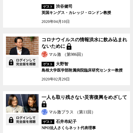
渋谷健司
ゲスト
英国キングス・カレッジ・ロンドン教授
2020年04月10日
コロナウイルスの情報洪水に飲み込まれ
ないために
マル激 （第986回）
大野智
ゲスト
島根大学医学部附属病院臨床研究センター教授
2020年02月29日
一人も取り残さない災害復興をめざして
76分
マル激プラス （第11回）
石井布紀子
ゲスト
NPO法人さくらネット代表理事