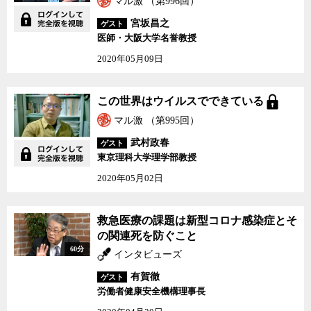
マル激 （第996回）
宮坂昌之
ゲスト
医師・大阪大学名誉教授
2020年05月09日
この世界はウイルスでできている
マル激 （第995回）
武村政春
ゲスト
東京理科大学理学部教授
2020年05月02日
救急医療の課題は新型コロナ感染症とそ
の関連死を防ぐこと
60分
インタビューズ
有賀徹
ゲスト
労働者健康安全機構理事長