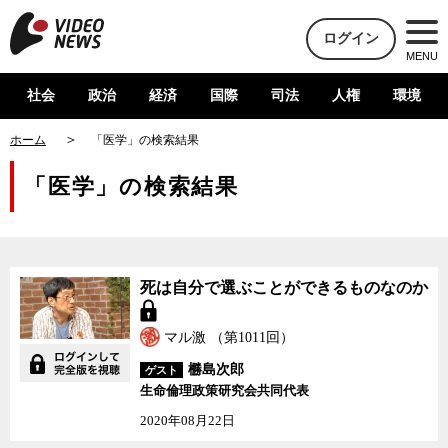
ログイン
MENU
社会
政治
経済
国際
司法
人権
環境
ホーム
「医学」の検索結果
「医学」の検索結果
死は自分で選ぶことができるものなのか
マル激 （第1011回）
橳島次郎
ゲスト
生命倫理政策研究会共同代表
2020年08月22日