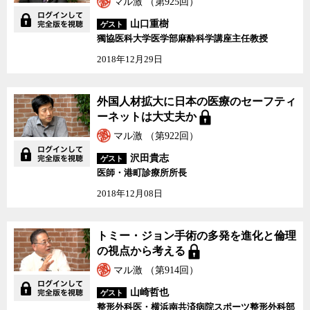
マル激 （第925回）
山口重樹
ゲスト
獨協医科大学医学部麻酔科学講座主任教授
2018年12月29日
外国人材拡大に日本の医療のセーフティ
ーネットは大丈夫か
マル激 （第922回）
沢田貴志
ゲスト
医師・港町診療所所長
2018年12月08日
トミー・ジョン手術の多発を進化と倫理
の視点から考える
マル激 （第914回）
山崎哲也
ゲスト
整形外科医・横浜南共済病院スポーツ整形外科部