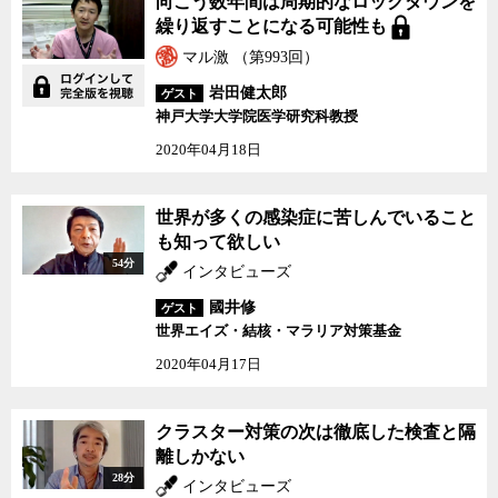
向こう数年間は周期的なロックダウンを
繰り返すことになる可能性も
マル激 （第993回）
岩田健太郎
ゲスト
神戸大学大学院医学研究科教授
2020年04月18日
世界が多くの感染症に苦しんでいること
も知って欲しい
54分
インタビューズ
國井修
ゲスト
世界エイズ・結核・マラリア対策基金
2020年04月17日
クラスター対策の次は徹底した検査と隔
離しかない
28分
インタビューズ