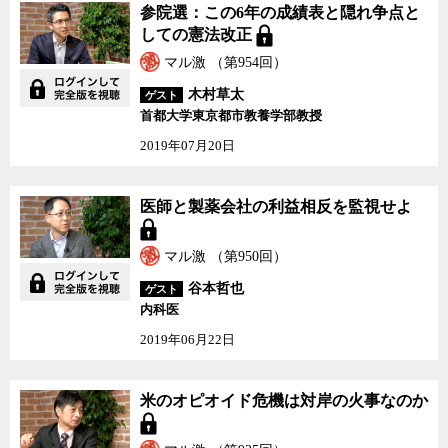
参院選：この6年の成績表と隠れ争点と
しての憲法改正
マル激 （第954回）
木村草太
ゲスト
首都大学東京都市教養学部教授
2019年07月20日
医師と製薬会社の利益相反を監視せよ
マル激 （第950回）
谷本哲也
ゲスト
内科医
2019年06月22日
米のオピオイド危機は対岸の火事なのか