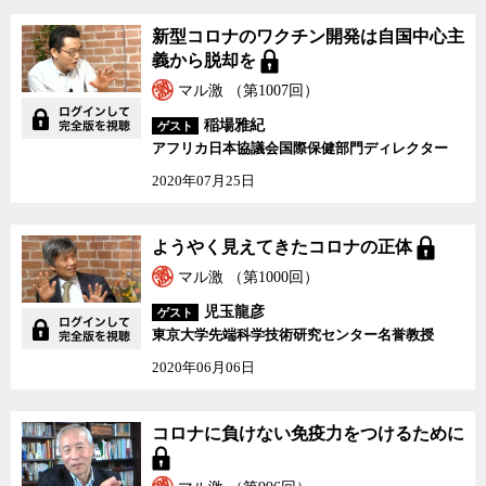
新型コロナのワクチン開発は自国中心主
義から脱却を
マル激 （第1007回）
稲場雅紀
ゲスト
アフリカ日本協議会国際保健部門ディレクター
2020年07月25日
ようやく見えてきたコロナの正体
マル激 （第1000回）
児玉龍彦
ゲスト
東京大学先端科学技術研究センター名誉教授
2020年06月06日
コロナに負けない免疫力をつけるために