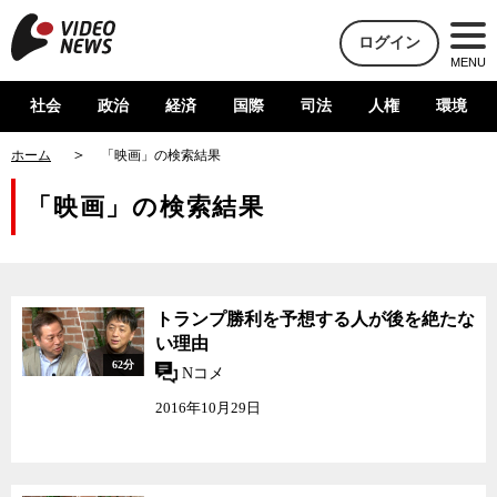
ログイン
MENU
社会
政治
経済
国際
司法
人権
環境
ホーム
「映画」の検索結果
「映画」の検索結果
トランプ勝利を予想する人が後を絶たな
い理由
62分
Nコメ
2016年10月29日