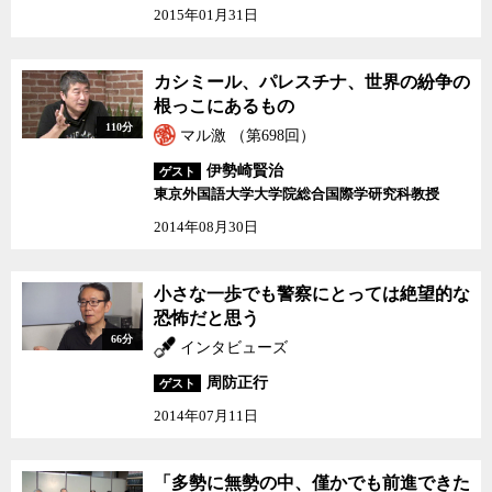
2015年01月31日
カシミール、パレスチナ、世界の紛争の
根っこにあるもの
110分
マル激 （第698回）
伊勢崎賢治
ゲスト
東京外国語大学大学院総合国際学研究科教授
2014年08月30日
小さな一歩でも警察にとっては絶望的な
恐怖だと思う
66分
インタビューズ
周防正行
ゲスト
2014年07月11日
「多勢に無勢の中、僅かでも前進できた