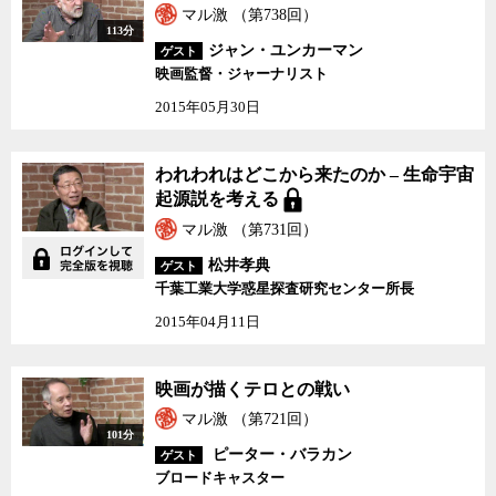
マル激 （第738回）
113分
ジャン・ユンカーマン
ゲスト
映画監督・ジャーナリスト
2015年05月30日
われわれはどこから来たのか – 生命宇宙
起源説を考える
マル激 （第731回）
松井孝典
ゲスト
千葉工業大学惑星探査研究センター所長
2015年04月11日
映画が描くテロとの戦い
マル激 （第721回）
101分
ピーター・バラカン
ゲスト
ブロードキャスター