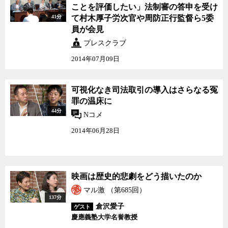
ことを評価したい」法制審の答申を受け
41分
て村木厚子労次官や周防正行監督ら5委
員が会見
プレスクラブ
2014年07月09日
可視化なき司法取引の導入はさらなる冤
罪の温床に
44分
Nコメ
2014年06月28日
映画は歴史的悲劇をどう描いたのか
マル激 （第685回）
137分
倉沢愛子
ゲスト
慶應義塾大学名誉教授