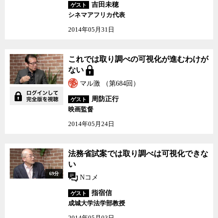
吉田未穂
ゲスト
シネマアフリカ代表
2014年05月31日
これでは取り調べの可視化が進むわけが
ない
マル激 （第684回）
周防正行
ゲスト
映画監督
2014年05月24日
法務省試案では取り調べは可視化できな
い
69分
Nコメ
指宿信
ゲスト
成城大学法学部教授
2014年05月03日