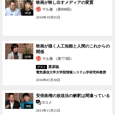
映画が映し出すメディアの変質
マル激 （第808回）
101分
2016年10月01日
映画が描く人工知能と人間のこれからの
関係
133分
マル激 （第773回）
栗原聡
ゲスト
電気通信大学大学院情報システム学研究科教授
2016年01月30日
安倍政権の放送法の解釈は間違っている
Nコメ
38分
2015年11月21日