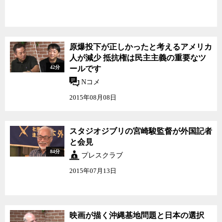
原爆投下が正しかったと考えるアメリカ
人が減少 抵抗権は民主主義の重要なツ
42分
ールです
Nコメ
2015年08月08日
スタジオジブリの宮崎駿監督が外国記者
と会見
84分
プレスクラブ
2015年07月13日
映画が描く沖縄基地問題と日本の選択