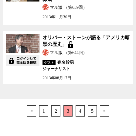
マル激 （第659回）
2013年11月30日
オリバー・ストーンが語
オリバー・ストーンが語る「アメリカ暗
る「アメリカ暗黒の歴
黒の歴史」
史」
マル激 （第644回）
春名幹男
ゲスト
ジャーナリスト
2013年08月17日
«
1
2
3
4
5
»