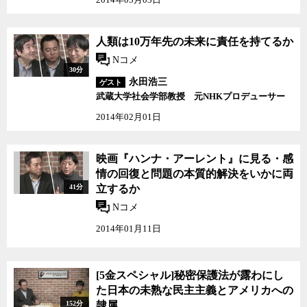
人類は10万年先の未来に責任を持てるか
Nコメ
30分
永田浩三
ゲスト
武蔵大学社会学部教授 元NHKプロデューサー
2014年02月01日
映画『ハンナ・アーレント』に見る・感
情の回復と問題の本質的解決をいかに両
41分
立するか
Nコメ
2014年01月11日
[5金スペシャル]秘密保
[5金スペシャル]秘密保護法が露わにし
護法が露わにした日本の
た日本の未熟な民主主義とアメリカへの
未熟な民主主義とアメリ
152分
隷属
カへの隷属