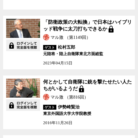
「防衛政策の大転換」で日本はハイブリ
ッド戦争に太刀打ちできるか
マル激 （第1149回）
松村五郎
ゲスト
元陸将・陸上自衛隊東北方面総監
2023年04月15日
何とかして自衛隊に銃を撃たせたい人た
ちがいるようだ
マル激 （第816回）
伊勢崎賢治
ゲスト
東京外国語大学大学院教授
2016年11月26日