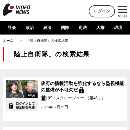
ログイン
MENU
社会
政治
経済
国際
司法
人権
環境
ホーム
「陸上自衛隊」の検索結果
「陸上自衛隊」の検索結果
政府の情報活動を強化するなら監視機能
の整備が不可欠だ
106分
ディスクロージャー （第46回）
2026年07月29日