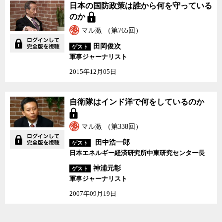
日本の国防政策は誰から何を守っている
のか
マル激 （第765回）
田岡俊次
ゲスト
軍事ジャーナリスト
2015年12月05日
自衛隊はインド洋で何を
自衛隊はインド洋で何をしているのか
しているのか
マル激 （第338回）
田中浩一郎
ゲスト
日本エネルギー経済研究所中東研究センター長
神浦元彰
ゲスト
軍事ジャーナリスト
2007年09月19日