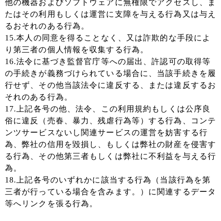
他の機器およびソフトウェアに無権限でアクセスし、ま
たはその利用もしくは運営に支障を与える行為又は与え
るおそれのある行為。
15.本人の同意を得ることなく、又は詐欺的な手段によ
り第三者の個人情報を収集する行為。
16.法令に基づき監督官庁等への届出、許認可の取得等
の手続きが義務づけられている場合に、当該手続きを履
行せず、その他当該法令に違反する、または違反するお
それのある行為。
17.上記各号の他、法令、この利用規約もしくは公序良
俗に違反（売春、暴力、残虐行為等）する行為、コンテ
ンツサービスないし関連サービスの運営を妨害する行
為、弊社の信用を毀損し、もしくは弊社の財産を侵害す
る行為、その他第三者もしくは弊社に不利益を与える行
為。
18.上記各号のいずれかに該当する行為（当該行為を第
三者が行っている場合を含みます。）に関連するデータ
等へリンクを張る行為。