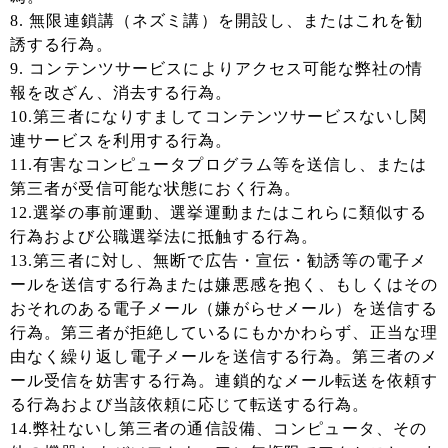
8. 無限連鎖講（ネズミ講）を開設し、またはこれを勧
誘する行為。
9. コンテンツサービスによりアクセス可能な弊社の情
報を改ざん、消去する行為。
10.第三者になりすましてコンテンツサービスないし関
連サービスを利用する行為。
11.有害なコンピュータプログラム等を送信し、または
第三者が受信可能な状態におく行為。
12.選挙の事前運動、選挙運動またはこれらに類似する
行為および公職選挙法に抵触する行為。
13.第三者に対し、無断で広告・宣伝・勧誘等の電子メ
ールを送信する行為または嫌悪感を抱く、もしくはその
おそれのある電子メール（嫌がらせメール）を送信する
行為。第三者が拒絶しているにもかかわらず、正当な理
由なく繰り返し電子メールを送信する行為。第三者のメ
ール受信を妨害する行為。連鎖的なメール転送を依頼す
る行為および当該依頼に応じて転送する行為。
14.弊社ないし第三者の通信設備、コンピュータ、その