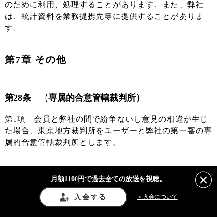
のために利用、処理することがあります。また、弊社
は、統計資料を業務提携先等に提供することがありま
す。
第7章 その他
第28条 （専属的合意管轄裁判所）
第1項 会員と弊社の間で紛争ないし意見の相違が生じ
た場合、東京地方裁判所をユーザーと弊社の第一審の専
属的合意管轄裁判所とします。
月額1100円で過去全ての放送を視聴。
第29条 （準拠法）
入会する
＞入会について
第1項 この利用規約に関する準拠法は、日本法としま
す。