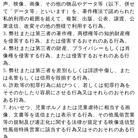
声、映像、画像、その他の物品やデータ等（以下、併せ
て「データ等」といいます）を、著作権法で認められた
私的利用の範囲を超えて、複製、出版、公表、譲渡、公
衆送信、改変その他の態様で利用する行為。
3. 弊社または第三者の著作権、商標権等の知的財産権
を侵害する行為、または侵害するおそれのある行為。
4. 弊社または第三者の財産、プライバシーもしくは肖
像権を侵害する行為、または侵害するおそれのある行
為。
5. 弊社または第三者を差別もしくは誹謗中傷し、また
は名誉もしくは信用を毀損する行為。
6. 詐欺等の犯罪行為に結びつく、若しくは犯罪行為を
そそのかしたり容易にさせる行為又はそれらのおそれの
ある行為。
7. わいせつ、児童ポルノまたは児童虐待に相当する画
像、文書等を送信または表示する行為、その他風俗営業
等の規制及び適正化に関する法律が規定する映像送信型
性風俗特殊営業に該当する行為又はそのおそれのある行
為。