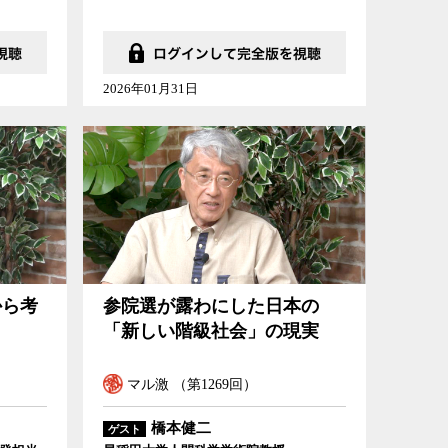
2026年01月31日
から考
参院選が露わにした日本の
「新しい階級社会」の現実
マル激 （第1269回）
橋本健二
ゲスト