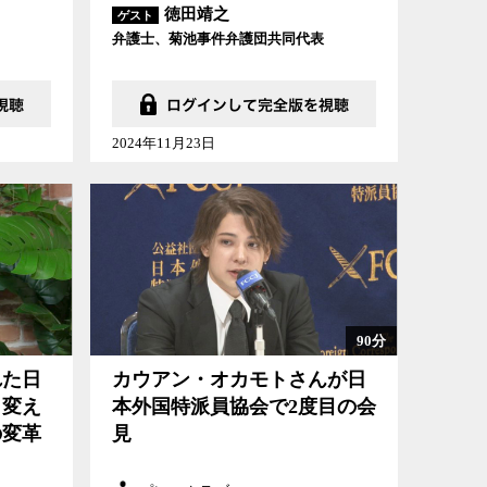
徳田靖之
ゲスト
弁護士、菊池事件弁護団共同代表
2024年11月23日
90分
れた日
カウアン・オカモトさんが日
ら変え
本外国特派員協会で2度目の会
の変革
見