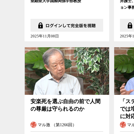
亜細亜大学国際関係学部教授
弁護士
ョン事
2025年11月08日
2025年
安楽死を選ぶ自由の前で人間
「ス
の尊厳は守られるのか
では
に対
マル激 （第1266回）
マル