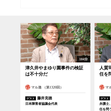
104分
津久井やまゆり園事件の検証
人質
は不十分だ
任を
マル激 （第1320回）
マル
藤井克徳
ゲスト
ゲスト
日本障害者協議会代表
弁護士
任を問