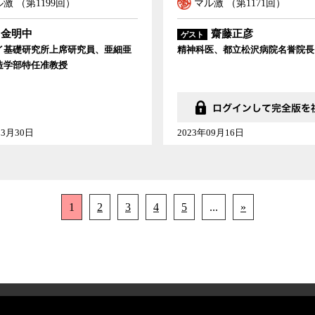
激 （第1199回）
マル激 （第1171回）
金明中
齋藤正彦
ゲスト
イ基礎研究所上席研究員、亜細亜
精神科医、都立松沢病院名誉院長
造学部特任准教授
03月30日
2023年09月16日
1
2
3
4
5
...
»
特定商取引法に基づく表記
Link及び引用に関する注