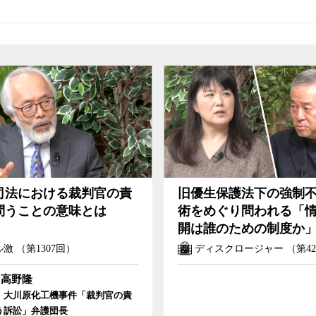
司法における裁判官の責
旧優生保護法下の強制
問うことの意味とは
術をめぐり問われる「
開は誰のための制度か
激 （第1307回）
ディスクロージャー （第4
高野隆
、大川原化工機事件「裁判官の責
う訴訟」弁護団長