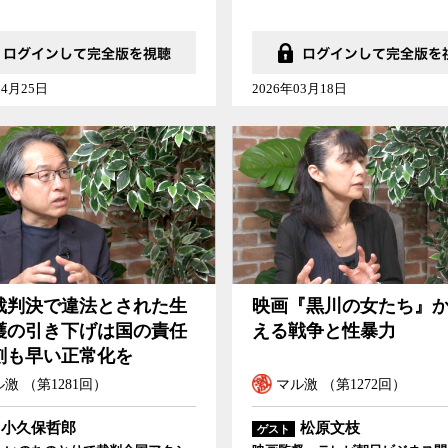
04月25日
2026年03月18日
裁判決で違法とされた生
映画『黒川の女たち』
護の引き下げは国の責任
える戦争と性暴力
刻も早い正常化を
激 （第1281回）
マル激 （第1272回）
小久保哲郎
松原文枝
ゲスト