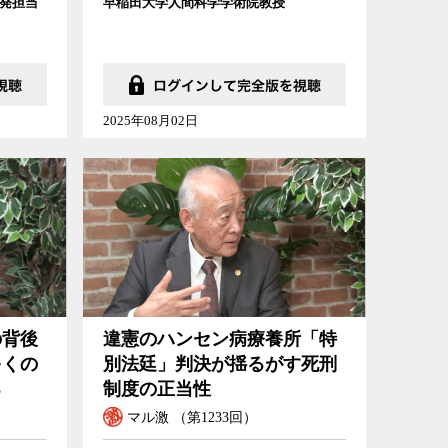
発担当
早稲田大学人間科学学術院教授
2025年08月02日
の背後
違憲のハンセン病療養所「特
多くの
別法廷」判決が揺るがす死刑
る
制度の正当性
マル激 （第1233回）