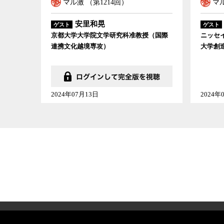
マル激 （第1214回）
マル
安里和晃
ゲスト
ゲスト
京都大学大学院文学研究科准教授（国際
ニッセ
連携文化越境専攻）
大学創
2024年07月13日
2024年
会社概要