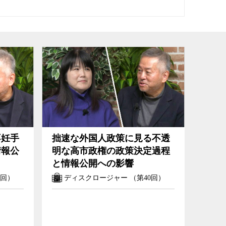
不妊手
拙速な外国人政策に見る不透
情報公
明な高市政権の政策決定過程
」
と情報公開への影響
2回）
ディスクロージャー （第40回）