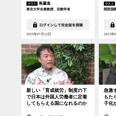
島薗進
ゲスト
ゲスト
東京大学名誉教授、宗教学者
関西国
2025年07月12日
2025年
新しい「育成就労」制度の下
急激
で日本は外国人労働者に定着
もた
してもらえる国になれるのか
子化