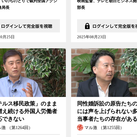
、いのちのとりで裁判全国アクシ
映画監督、テレビ朝日ビジネス開
務局長
部長
10月25日
2025年08月23日
テルス移民政策」のまま
同性婚訴訟の原告たち
増え続ける外国人労働者
には声を上げられない
応できない
当事者たちの存在があ
激 （第1264回）
マル激 （第1255回）