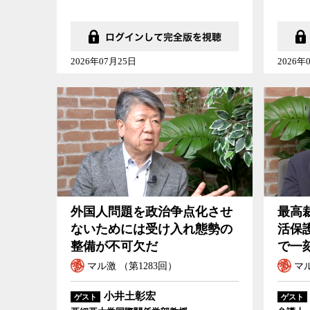
2026年07月25日
2026年
外国人問題を政治争点化させ
最高
ないためには受け入れ態勢の
活保
整備が不可欠だ
で一
マル激 （第1283回）
マル
小井土彰宏
ゲスト
ゲスト