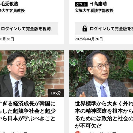
毛受敏浩
日高庸晴
ゲスト
際大学客員教授
宝塚大学看護学部教授
06月28日
2025年04月26日
105分
すぎる経済成長が韓国に
世界標準から大きく外
らした超競争社会と超少
本の精神医療を根本か
から日本が学ぶべきこと
るためには政治と社会
が不可欠だ