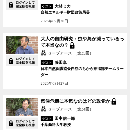
大林ミカ
ゲスト
自然エネルギー財団政策局長
2025年09月30日
大人の自由研究：虫や鳥が減っているっ
て本当なの？
セーブアース （第35回）
藤田卓
ゲスト
日本自然保護協会自然のちから推進部チームリー
ダー
2025年08月27日
気候危機に本気なのはどの政党か
セーブアース （第34回）
田中信一郎
ゲスト
千葉商科大学教授