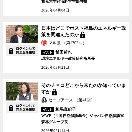
和光大学経済経営学部教授
2026年04月04日
日本はどこでポスト福島のエネルギー政
策を間違えたのか
マル激 （第1302回）
飯田哲也
ゲスト
環境エネルギー政策研究所所長
2026年03月21日
そのチョコどこから来たのか知っていま
すか
セーブアース （第41回）
相馬真紀子
ゲスト
WWF（世界自然保護基金）ジャパン自然保護室
森林グループ長
2026年02月14日