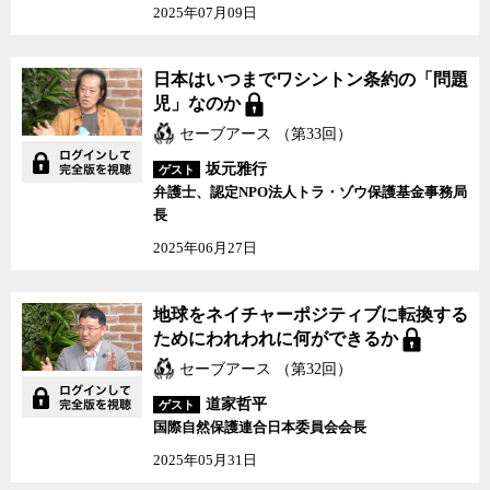
2025年07月09日
日本はいつまでワシントン条約の「問題
児」なのか
セーブアース （第33回）
坂元雅行
ゲスト
弁護士、認定NPO法人トラ・ゾウ保護基金事務局
長
2025年06月27日
地球をネイチャーポジティブに転換する
ためにわれわれに何ができるか
セーブアース （第32回）
道家哲平
ゲスト
国際自然保護連合日本委員会会長
2025年05月31日