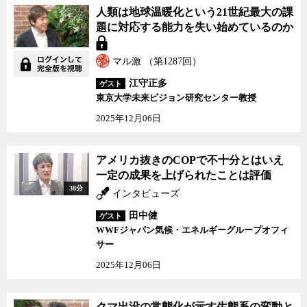
人類は地球温暖化という21世紀最大の課
題に対応する能力を失い始めているのか
マル激 （第1287回）
江守正多
ゲスト
東京大学未来ビジョン研究センター教授
2025年12月06日
アメリカ抜きのCOPで不十分とはいえ
一定の成果を上げられたことは評価
38分
インタビューズ
田中健
ゲスト
WWFジャパン気候・エネルギーグループオフィ
サー
2025年12月06日
クマ出没の常態化が示す生態系の変動と