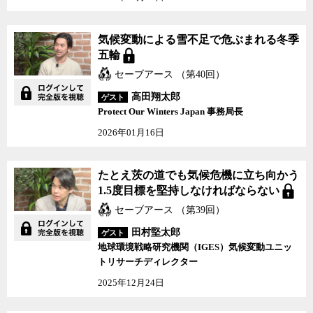
気候変動による雪不足で危ぶまれる冬季
五輪
セーブアース （第40回）
高田翔太郎
ゲスト
Protect Our Winters Japan 事務局長
2026年01月16日
たとえ茨の道でも気候危機に立ち向かう
1.5度目標を堅持しなければならない
セーブアース （第39回）
田村堅太郎
ゲスト
地球環境戦略研究機関（IGES）気候変動ユニッ
トリサーチディレクター
2025年12月24日