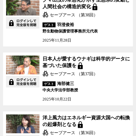
人間社会の構造的変化
セーブアース （第38回）
羽澄俊裕
ゲスト
野生動物保護管理事務所元代表
2025年11月28日
日本人が愛するウナギは科学的データに
基づいた保護を
セーブアース （第37回）
海部健三
ゲスト
中央大学法学部教授
2025年10月22日
洋上風力はエネルギー資源大国への転換
の起爆剤となる
セーブアース （第36回）