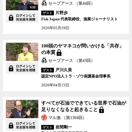
セーブアース （第44回）
92分
片野歩
ゲスト
Fisk Japan 代表取締役、漁業ジャーナリスト
2026年05月19日
100頭のヤマネコが問いかける「共存」
の本質
セーブアース （第43回）
戸川久美
ゲスト
認定NPO法人トラ・ゾウ保護基金理事長
2026年04月15日
すべてが石油でできている世界で石油が
足りなくなると起きること
マル激 （第1304回）
岩間剛一
ゲスト