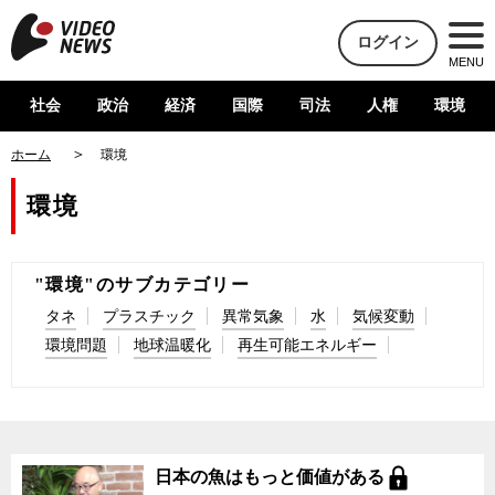
ログイン
MENU
社会
政治
経済
国際
司法
人権
環境
ホーム
環境
環境
"環境"のサブカテゴリー
タネ
プラスチック
異常気象
水
気候変動
環境問題
地球温暖化
再生可能エネルギー
日本の魚はもっと価値がある