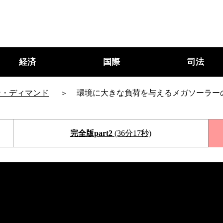
経済
国際
司法
ン・ディマンド
環境に大きな負荷を与えるメガソーラー
完全版part2
(36分17秒)
○