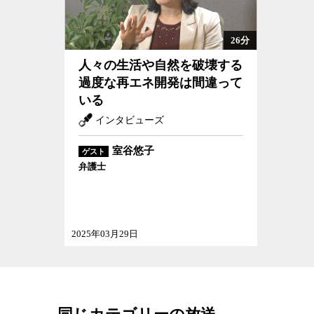
からこの問題に取り組む島谷幸宏氏と、社会学者
た。
26分
人々の生活や自然を破壊する
過度な再エネ開発は間違って
いる
インタビューズ
室谷悠子
ゲスト
弁護士
2025年03月29日