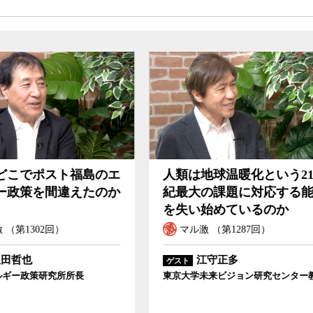
は地球温暖化という21世
アメリカ抜きのCOPで
大の課題に対応する能力
分とはいえ一定の成果
い始めているのか
られたことは評価
ル激 （第1287回）
インタビューズ
江守正多
田中健
ゲスト
学未来ビジョン研究センター教授
WWFジャパン気候・エネルギー
プオフィサー