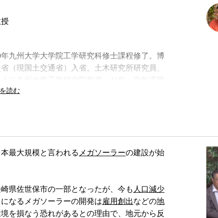
教授
。80年九州大学大学院工学研究科修士課程修了。博
設省（現国土交通省）入省。土木研究所研究員、
年より九州大学工学研究院教授。21年、定年退職
、編著に『河川災害と復興』など。
日本最大規模と言われる
メガソーラー
の建設が始
長崎県佐世保市の一部となったが、今も
人口減少
とになるメガソーラーの開発は
雇用創出
などの
地
環境を損なう恐れがあるとの理由で、地元から反