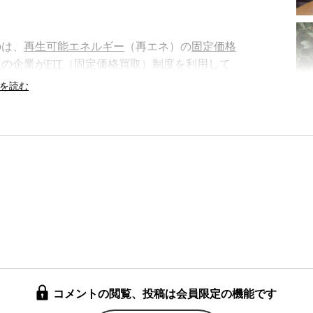
のは、
再生可能エネルギー
（再エネ）の
固定価格
ツ
の企業が
FIT
（固定価格買取）制度を利用して
それを引き継いだ日本企業が事業を進めている。
間発電量は17万3,000世帯分の使用量に相当す
ちのためではなく、本土に送られて使われるための
環境にどれほどのダメージを与えるのかは、ま
の現場を視察した熊本県立大学共通教育センター
ら島全体の調査が必要だと指摘する。森林を伐採
、
気象
の変化や、洪水量の増加、地下水の減少な
れる。
ヒートアイランド現象
のような都市化によ
もある。こうした環境への負荷をどう緩和したら
コメントの閲覧、投稿は会員限定の機能です
ならないうちに環境負荷を最小限に抑える方法を