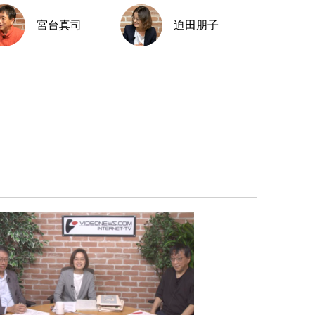
宮台真司
迫田朋子