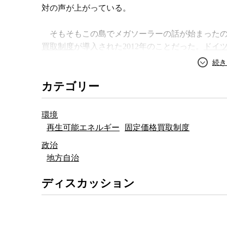
対の声が上がっている。
協働による環境と防災の調和
そもそもこの島でメガソーラーの話が始まった
買取制度
が導入された2012年のことだった。
ドイ
キロワットあたり40円の買取価格で認定を受け、
完成した場合、発電能力は480メガワットとなり、年
カテゴリー
る。人口約1,700人の宇久島にとっては、自分た
電力開発となる。
環境
発電容量1メガワット以上というメガソーラーが
再生可能エネルギー
固定価格買取制度
だよくはわかっていない。
政治
地方自治
治水
の専門家として宇久島のメガソーラー開発
特別教授の島谷幸宏氏は、水の循環という観点か
ディスカッション
した後にソーラーパネルが敷き詰められることで
ど、生態系全体に関わるさまざまな事態が想定さ
る水循環の変化と似たような現象が起こる可能性
よいのか。そもそも緩和は可能なのか。手遅れに