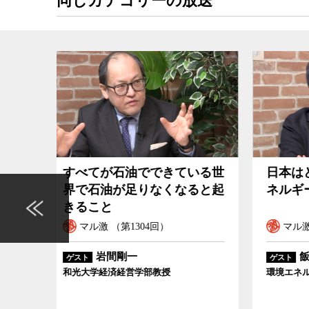
同じカテゴリーの放送
いる世
日本はどこでポスト福島のエ
人類
ると起
ネルギー政策を間違えたのか
紀最
を失
マル激 （第1302回）
マ
飯田哲也
ゲスト
ゲスト
環境エネルギー政策研究所所長
東京大