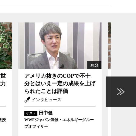
38分
不十
洋上風力はエネルギー資源大
非現実
を上げ
国への転換の起爆剤となる
基本
セーブアース （第36回）
セー
大林ミカ
ゲスト
ゲスト
グルー
自然エネルギー財団政策局長
一般社団法人