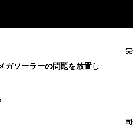
完
メガソーラーの問題を放置し
回）
司