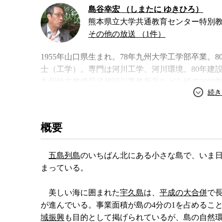
島谷幸宏 （しまたに ゆきひろ）
熊本県立大学共通教育センター特別
その他の放送 （1件）
1955年山口県生まれ。78年九州大学工学部卒業
士（工学）。専門は河川工学、河川環境。80年建
九州地方整備局武雄河川事務所長などを経て2003
し現職。著書に『協働による環境と防災の調和』
著書
概要
五島列島
のいちばん北にある小さな島で、いま
まっている。
美しい海に囲まれた
宇久島
は、
平成の大合併
で
が進んでいる。事業面積が島の4分の1を占めるこ
域振興
も目的として掲げられているが、島の自然