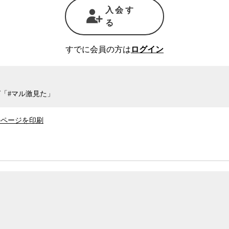
入会す
る
ルが起きている。去年3月に
総務省
が発表した
町村で、太陽光発電関連のトラブルが発生している
すでに会員の方は
ログイン
砂災害発生の懸念がある、土地開発部局の許可を
「#マル激見た」
る
日弁連
のメガソーラー問題検討プロジェクトチ
が地域に即した条例を制定することを推奨してい
のページを印刷
り組みの経験を多く持つ島谷氏は、集落ごとに議
を探るしかないと語る。
本計画
では、2040年度の時点で再エネのシェアを
れている。それを受けて今後、再エネの導入はま
景観や環境への影響、将来の廃棄などの観点か
時が来ている。
はどうすればいいのか。河川工学と治水の立場