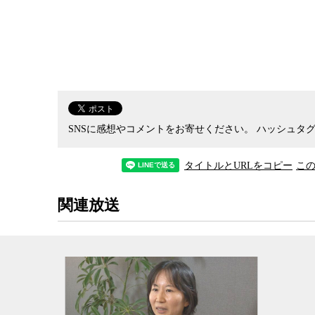
考えなくてはならないと島谷氏は強く訴える。
太陽光発電
を巡っては、すでに全国各地でトラブ
資料では、回答した自治体の4割を超える355市
という。その中身は
土砂災害
が復旧されない、土
得ていないなどさまざまだ。
SNSに感想やコメントをお寄せください。
ハッシュタグ
こうした問題に早い段階から警鐘を鳴らしてい
ームは、法律による規制と並行して、地方自治体
タイトルとURLをコピー
こ
る。河川工事や水害後の災害復旧で住民参加の取
論を繰り返し、暮らしを守りながら合意形成の道
関連放送
先月、政府が閣議決定した新たな
エネルギー基
4割～5割まで増やし最大の電源にすることが謳わ
すます進むことが予想される。安全面、防災面、
ら、本気で地域との共生を考えなくてはならない
自然を護りながら再エネのシェアを増やすために