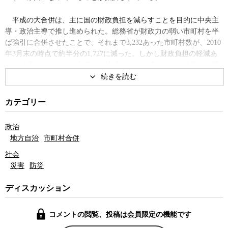
平成の大合併は、主に国の財政負担を減らすことを目的に中央主
導・政治主導で推し進められた。総務省が財政力の弱い市町村を半
ば強引に合併させたことで、それまで3,232あった市町村数が、2010
年3月末の時点で約半分の1,727に減った。しかし財政負担の軽減あ
りきで推し進められた合併は、地域的な一体感のない自治体を無理
矢理くっつけることになり、結果的に住民サービスの低下をもたら
すなどの弊害がかねてより指摘されてきた。その弊害が顕著に現わ
れたのが災害への対応だったと、総務省の元官僚でもある神奈川大
カテゴリー
学法学部教授の幸田雅治氏は語る。
政治
東日本大震災で大きな被害を受けた石巻市は、「大合併」で旧石
地方自治
市町村合併
巻市と周辺の6つの町が合併していたが、河川や地形などによって地
社会
理的に分断された地域同士の合併で、産業構造が異なる地域を一つ
災害
防災
の自治体として括ることには、元々無理があった。そのため、震災
時には、新たに併合された地域に十分な情報が伝達されなかった
ディスカッション
り、復旧段階でも生活支援が遅れるなどの問題が出ていた。大きな
市に併合される形となった周辺の市町村では、何をするにも遠くな
った本庁におうかがいをたてなくてはならず、時間的なロスも多く
コメントの閲覧、投稿は会員限定の機能です
発生した。幸田氏は、特に復旧・復興段階で、地域の自己決定力の