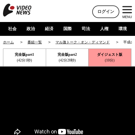
ログイン
MENU
社会
政治
経済
国際
司法
人権
環境
ホーム
番組一覧
マル激トーク・オン・ディマンド
平成の
完全版part1
完全版part2
ダイジェスト版
(42分1秒)
(42分28秒)
(10分)