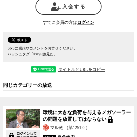
喪失が大きな問題だったと指摘する。
入会する
「財政負担を軽減する目的での合併はうまくいくはずがなかっ
すでに会員の方は
ログイン
た」、と幸田氏は語るが、いつ襲ってくるかわからない災害への対
応は待ったなしだ。今後の災害に備えて市町村合併の弊害をどう克
服したらよいのだろうか。
SNSに感想やコメントをお寄せください。
幸田氏は、総合支所や分庁舎に地域をよく知る職員を置き、災害
ハッシュタグ「#マル激見た」
時を含めてある程度地域に権限を委譲するなどの方策を考える必要
があるだろう。そして何より、住民の意見を聞き、協働してゆく仕
タイトルとURLをコピー
組みを作ることが重要だという。
自治体合併の影響は防災だけにとどまらず、教育、福祉、医療な
同じカテゴリーの放送
ど他のサービスにも及んでいる。財政負担の削減は重要だが、住民
にとっては死活問題となる基本的な公共サービスが低下してしまっ
ては、何のための大合併だったのかと言わざるを得ない。
環境に大きな負荷を与えるメガソーラー
基礎自治体の規模はどのくらいが望ましいのか。日本の地方自治
の問題を放置してはならない
はどうあるべきか。「平成の大合併」は住民不在の理念なき合併だ
マル激 （第1251回）
ったと指摘する幸田雅治氏に、社会学者の宮台真司とジャーナリス