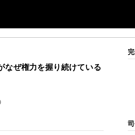
完
がなぜ権力を握り続けている
回）
司