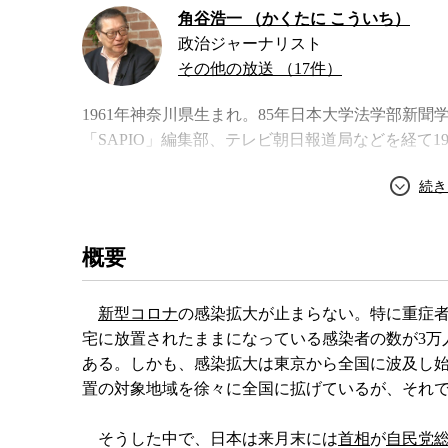
角谷浩一 （かくたに こういち）
政治ジャーナリスト
その他の放送 （17件）
1961年神奈川県生まれ。85年日本大学法学部新
「SAPIO」編集部、テレビ朝日報道局などを経て1
概要
新型コロナ
の感染拡大が止まらない。特に重症
宅に放置されたままになっている感染者の数が3万
ある。しかも、感染拡大は東京から全国に波及し
置の対象地域を徐々に全国に拡げているが、それ
そうした中で、日本は来月末には
首相
が
自民党