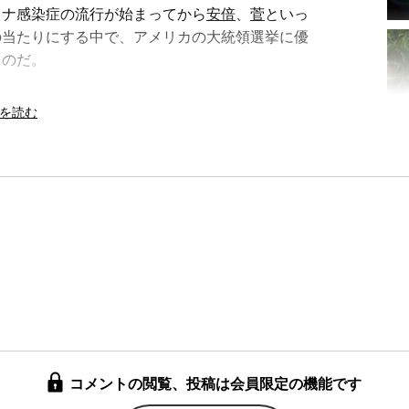
ロナ感染症の流行が始まってから
安倍
、
菅
といっ
の当たりにする中で、アメリカの大統領選挙に優
るのだ。
投なり、新たなリーダーの選出なりを決めなけ
する政治家は散見されるが、どれもひも付きの候
対策
の新機軸など打ち出す候補者は、とんと見当
いが、今の自民党では、新たな政策を打ち出すこ
これは「後ろから弾を撃つ行為」として党内から
し、実際に多くの国民の命が失われていることに
済も極めて厳しい状況に追い込まれているにもか
党内から出てこなくなっているのだ。
。緊急時に対応し得る政治体制が必要というこ
革
」が今の自民党政権下で完成し、
小選挙区制
、
などによって政治権力の所在を政治家個人から政
体制が、コロナ禍という現実の緊急事態に直面し
コメントの閲覧、投稿は会員限定の機能です
まりにも話が違いすぎないか。これまで政治につ