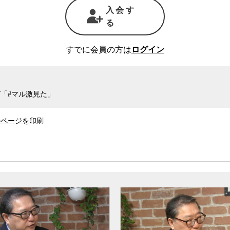
てられてきた死票を返せと言いたくもなる。
入会す
る
の体たらくは、これまでどんな失敗をしても一
ツケがいよいよ回ってきたものだと指摘する。
すでに会員の方は
ログイン
政治的ミスがあった。実際に選挙公約がきちんと果
身内の優遇や
既得権益
の保護に加え、統計の捏造
た。しかし、有権者の多くは2009年に国民の絶
「#マル激見た」
切る結果となった民主党政権のトラウマを抱え、
選挙での勝利を与え続けた。もっとも、実際は安
のページを印刷
票率の低さと民主党のお家騒動や分裂のおかげだ
2009年以来、自民党に対する支持そのものは決
うであれ過去7年間、自民党は勝ち続け、安倍
国の権力を握り続けた。
たのが、今回のコロナ危機だった。
でこれを遮断するという、ごく当たり前の感染
対策
で圧倒的に有利な立場にあり、その利点を活