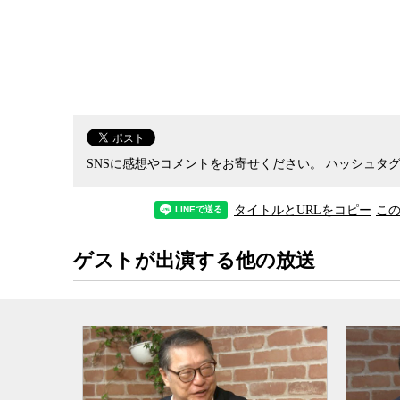
ぎ込んできた税金や小選挙区制の下でごみ箱に捨
政治ジャーナリストの角谷浩一氏は、現在の政治
切責任を取らなくていい政治を許してきたことの
2012年の安倍政権の発足以来、実際には多くの
たされたことの方が少なかったし、あからさまな
や
公文書の改ざん
などというあり得ないこともあっ
SNSに感想やコメントをお寄せください。
ハッシュタグ
大な期待を背負いながら最終的にはその期待を裏
本来は厳しい審判を下すべき局面でも安倍政権に
タイトルとURLをコピー
こ
倍政権が選挙で勝ち続けることができたのは、投
った側面が多分にあった。現に、政権から転落した
ゲストが出演する他の放送
して上がっているわけではない。しかし、理由はど
政権そして菅政権は首相官邸に一極集中したこの
まさに一連の政治改革や一極集中の真価が問われ
なぜしっかりと検査を行い感染源を特定したうえ
対策ができないのか。島国は感染症発生時の
水際