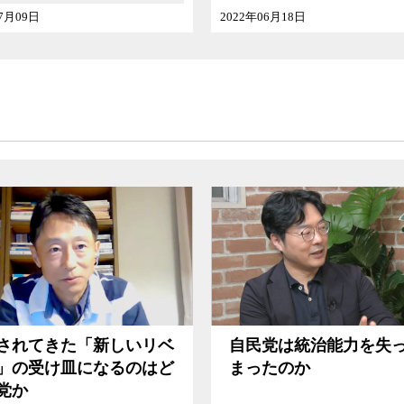
2022年06月18日
2021年11月19日
といつまで付き合うつもりなのか、このまま心
す人が自民党内に出てこないのは一体なぜなの
裁選
と
総選挙
の見通しはどうなっているのかなど
ようなウルトラCのシナリオも含め、希代の政
哲生、社会学者の宮台真司が議論した。
自民党は統治能力を失ってし
環境に大きな負
まったのか
ガソーラーの問
はならない