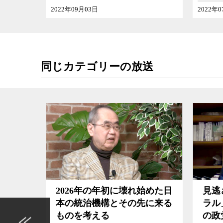
2022年07月09日
日本はコロナ対策さえまともに打てない政治勢力
中する覚悟はあるのか、そもそもこの状況に物申
か、野党は今、何をやっているのか、具体的に
総
について、「大連立」という誰もが度肝を抜かれる
治ウオッチャーの角谷氏とジャーナリストの神保
同じカテゴリーの放送
に壊れ始めた日
見逃されてきた「新しいリベ
その先に来る
ラル」の受け皿になるのはど
の政党か