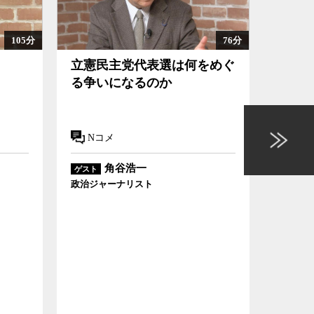
76分
94分
選は何をめぐ
総選挙で明確に示された古い
か
政治との決別という方向性
Nコメ
角谷浩一
ゲスト
政治ジャーナリスト