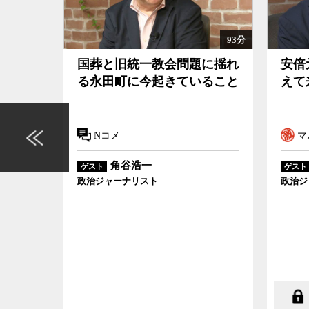
かしてニュージーランドや台湾、オーストラリア
のに、なぜ島国の代表格である日本にはそれがで
93分
の記者会見で何度かこの問いをぶつけているが、
会問題に揺れ
安倍元首相銃撃事件を乗り越
気がないのか。
きていること
えて来るべき選挙と向き合う
角谷氏は、政権交代後の自民党は、やるべきこと
を失う心配がなかった。そのために、やるべきこ
マル激 （第1109回）
い政党になってしまったのだと語る。政治的な決
明する能力も求められる。誰だって、やらないで
角谷浩一
ゲスト
命と生活を守るのは政治の最低限の務めであり、
政治ジャーナリスト
ば自分や自分が愛する人の命や生活のためであれ
いはできるはずだ。
実際の政治状況を見てみると、安倍政権、菅政権
民党だが、過去の選挙での小選挙区や比例区にお
に支持基盤を細らせてきている。結局は野党の敵
る。決して自民党の権力基盤も盤石とは言えない