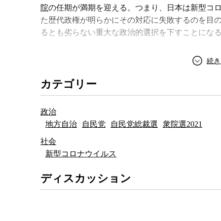
院
の任期が満期を迎える。つまり、日本は新型コ
た歴代政権が明らかにその対応に失敗するのを目
るとも劣らない重大な政治的選択を下すことにな
にもかかわらず、総裁の任期が切れ、菅総裁の続
ればならない自民党内には、出馬への意欲を表明
カテゴリー
補者ばかりで、現政権とは明らかに異なる
コロナ
たらない。これはコロナ対策に限ったことではな
とは間接的に現政権を批判していることになり、
政治
厳しい批判を受ける。明らかにコロナ対策に失敗
地方自治
自民党
自民党総裁選
衆院選2021
加え、度重なる緊急事態宣言などによって国民経
社会
かわらず、今の自民党では代替案や多様な意見が
新型コロナウイルス
今日の日本の政治の機能不全ぶりは一体何なのか
ディスカッション
とで、過去四半世紀にわたり重ねてきた「
政治改
政党助成金
の導入、
省庁再編
、
内閣人事局
の創設
党へ、官僚から
首相官邸
へと集中させてきた政治
た時にまったくの機能不全に陥るというのは、あ