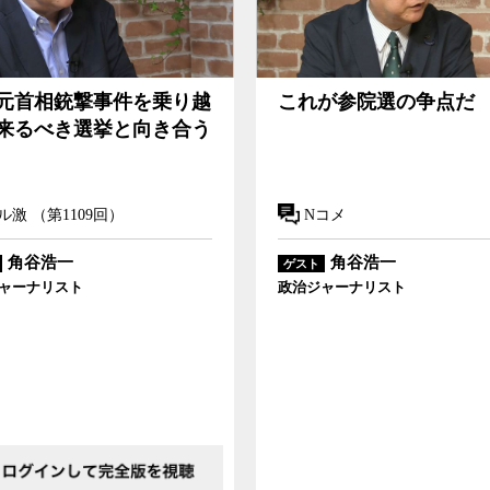
などは感染症対策で優れた実績を残してきている
きないのか。ビデオニュース・ドットコムは首相
105分
そもそもできないのか、やりたくないのか、やる
これが参院選の争点だ
立憲民主党代表
る争いになるの
をやらなくても容易に選挙に勝てたため、権力
とをやらないでいるうちに、やりたくてもできな
Nコメ
Nコメ
断は痛みを伴うし、その正当性を丁寧に国民に説
済めばやりたくないものが多い。しかし、国民の
角谷浩一
角谷浩一
ゲスト
ゲスト
政治に関心のあるなしに関わらず、有権者であれ
政治ジャーナリスト
政治ジャーナリスト
ば、多少面倒くさくても、
一票
を投じることくら
と安定的に政権を維持しているように見える自
ける総得票数などのデータを詳細に見ると、確実
失によって権力を維持してきた側面が多分にあ
状況にある。