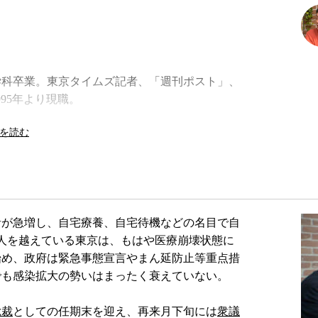
聞学科卒業。東京タイムズ記者、「週刊ポスト」、
995年より現職。
者が急増し、自宅療養、自宅待機などの名目で自
人を越えている東京は、もはや医療崩壊状態に
始め、政府は緊急事態宣言やまん延防止等重点措
でも感染拡大の勢いはまったく衰えていない。
総裁
としての任期末を迎え、再来月下旬には
衆議