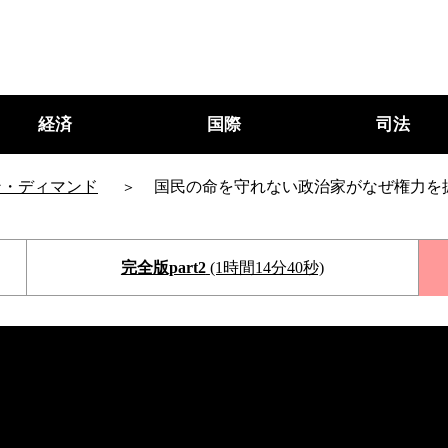
経済
国際
司法
ン・ディマンド
国民の命を守れない政治家がなぜ権力を
完全版part2
(1時間14分40秒)
○