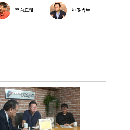
宮台真司
神保哲生