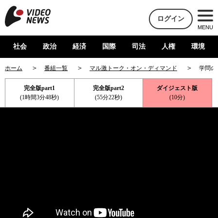
ログイン
MENU
社会
政治
経済
国際
司法
人権
環境
ホーム
番組一覧
マル激トーク・オン・ディマンド
学問の
完全版part1
完全版part2
ダイジェスト版
(1時間3分48秒)
(55分22秒)
(10分)