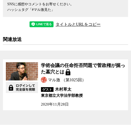
た結果が任命拒否につながったのではないかと語る。
SNSに感想やコメントをお寄せください。
ハッシュタグ「#マル激見た」
そもそも学術会議会員の任命は、学術会議法に基づき、現行の会
員や各学会から推薦された「優れた研究又は業績がある」者を首相
タイトルとURLをコピー
が形式的に任命する形が採られてきた。2020年の菅首相による突然
の拒否がそれまでの法解釈と異なることは、過去のマル激で指摘し
関連放送
た通りだ。
その後、唐突に出てきた案が、日本学術会議を特殊法人化すると
いうものだった。
学術会議の任命拒否問題で菅政権が掘っ
た墓穴とは
日本学術会議は1949年の設立以来、日本の科学者の代表機関とし
マル激 （第1025回）
て自律的で自主的な立場で活動してきた。学者の国会とも称され、
さまざまな分野の意見の異なる科学者が集まって議論し、政府への
木村草太
ゲスト
提言や勧告、見解などをまとめてきた。これまでも学術会議の在り
東京都立大学法学部教授
方については政府内でも何度も議論されてきており、2015年の有識
2020年11月28日
者会議の報告では「現在の制度は、これを変える積極的理由は見出
しにくい」とされていた。
これまでの法律を廃止して新たに日本学術会議を特殊法人として