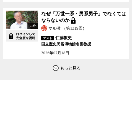
議の問題は通底していると語る。国立大学改革は選択と集中という
かけ声のもとで、政府の意向がより強く反映できるような形で進め
られてきた。国立大学の予算が学術研究にあてられる「科研費」で
なぜ「万世一系・男系男子」でなくては
はなく大学の運営に充てられる「補助金」としての配分が強化され
ならないのか
てきた結果、学問自体が層の薄いものになってきていることが懸念
91分
マル激 （第1319回）
されている。近視眼的な結果だけを求めたら学問は発展しないし、
仁藤敦史
ゲスト
新しい発見も期待できない。
国立歴史民俗博物館名誉教授
今回の学術会議新法の制定は日本の科学の発展にどのような影響
2026年07月18日
を与えることになるのか。そもそも日本学術会議はどういう組織で
どんな活動をしてきたのか。政府と学術会議は対立するのではな
く、対話ができる存在としての役割を果たすべきだと主張する山極
壽一氏と、社会学者の宮台真司とジャーナリストの迫田朋子が議論
した。