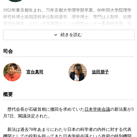
1952年東京都生まれ。75年京都大学理学部卒業。80年同大学院理学
研究科博士後期課程単位取得退学。理学博士。専門は人類学、生態
環境生物学。ルワンダ共和国カリソケ研究センター客員研究員、日
本モンキーセンター研究員、京都大学霊長類研究所助手、京都大学
大学院理学研究科助教授、同教授などを経て14年より京都大学総
長。21年より現職。17年～20年、日本学術会議会長。著書に『共感
革命 社交する人類の進化と未来』、『京大というジャングルでゴリ
司会
ラ学者が考えたこと』など。
著書
宮台真司
迫田朋子
概要
歴代会長が石破首相に撤回を求めていた
日本学術会議
の新法案が3
月7日、閣議決定された。
京大というジャングルでゴリラ
共感革命
新法は過去70年あまりにわたり日本の科学者の内外に対する代表
学者が考えたこと
機関としての役割を担ってきた日本学術会議という政府の特別機関