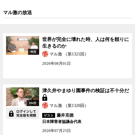
スタートさせるという今回の法案は、そもそも立法の根拠がないと
山極氏は主張する。法案の撤回を求める先月の歴代会長の声明でも
マル激の放送
「日本学術会議の活動を政府が管理し、その独立性が損なわれる危
惧が大きい」と懸念を訴えている。
こうした動きの背景には、学問に対する考え方の違いがあるので
世界が完全に壊れた時、人は何を頼りに
はないかと山極氏は語る。
生きるのか
96分
マル激 （第1321回）
学問に携わる個々の研究者は自らの好奇心から研究を重ね、互い
に切磋琢磨し、内外の研究者とディスカッションを重ね、専門性を
2026年08月01日
深める。学問は効率性や利益を求めるものではなく、それを純粋に
深く追求した結果、それが社会に役に立ったり、大きなイノベーシ
ョンにつながったりする可能性が出てくるというものだ。
津久井やまゆり園事件の検証は不十分だ
昨年暮れにまとめられ今回の法案の下地になったとされる有識者
懇談会の報告書には「世界最高のナショナルアカデミーを目指し
104分
マル激 （第1320回）
て」というタイトルが付けられているが、山極氏は世界のアカデミ
ーとは協働すべきであって競争するのが目的ではないと指摘する。
藤井克徳
ゲスト
日本障害者協議会代表
さらに山極氏は、2004年の国立大学法人化の動きと今回の学術会
2026年07月25日