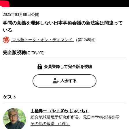
2025年03月08日公開
学問の意義を理解しない日本学術会議の新法案は間違って
いる
マル激トーク・オン・ディマンド
（第1248回）
完全版視聴について
会員登録して完全版を視聴
入会する
ゲスト
山極壽一 （やまぎわ じゅいち）
総合地球環境学研究所所長、元日本学術会議会長
その他の放送 （1件）