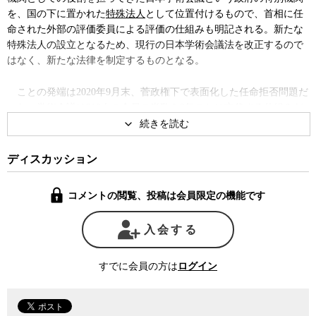
を、国の下に置かれた
特殊法人
として位置付けるもので、首相に任
命された外部の評価委員による評価の仕組みも明記される。新たな
特殊法人の設立となるため、現行の日本学術会議法を改正するので
はなく、新たな法律を制定するものとなる。
ことの発端は2020年9月末、菅政権下で表面化した任命拒否問題だ
った。学術会議は210人の会員の半数を3年ごとに交代する仕組みだ
が、当時の菅首相が会員や各学会から推薦を受けた105人の学者のう
ち6人の任命を拒否したのだ。
ディスカッション
拒否された学者の中に安倍政権が推進した
安保法制
に異議を唱え
ていた学者が含まれていたため、政治・思想信条を理由とする拒否
コメントの閲覧、投稿は会員限定の機能です
ではないかとの批判が沸き起こり、短命に終わった菅政権の命運に
少なからず影響を与えたが、結局この問題は今も有耶無耶になった
入会する
ままだ。
京都大学の元総長で任命拒否当時、日本学術会議会長の職にあっ
すでに会員の方は
ログイン
た山極壽一氏は、菅首相に面会を求めたが必要がないとの理由で断
られたという。山極氏はその後の経過を見る限り、菅元首相が学術
会議の役割や法的立場などを理解しないまま、周囲が首相に忖度し