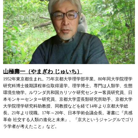
山極壽一（やまぎわ じゅいち）
1952年東京都生まれ。75年京都大学理学部卒業。80年同大学院理学
研究科博士後期課程単位取得退学。理学博士。専門は人類学、生態
環境生物学。ルワンダ共和国カリソケ研究センター客員研究員、日
本モンキーセンター研究員、京都大学霊長類研究所助手、京都大学
大学院理学研究科助教授、同教授などを経て14年より京都大学総
長。21年より現職。17年～20年、日本学術会議会長。著書に『共感
革命 社交する人類の進化と未来』、『京大というジャングルでゴリ
ラ学者が考えたこと』など。