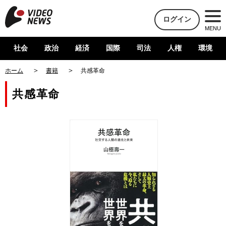
ログイン
MENU
社会
政治
経済
国際
司法
人権
環境
ホーム
書籍
共感革命
共感革命