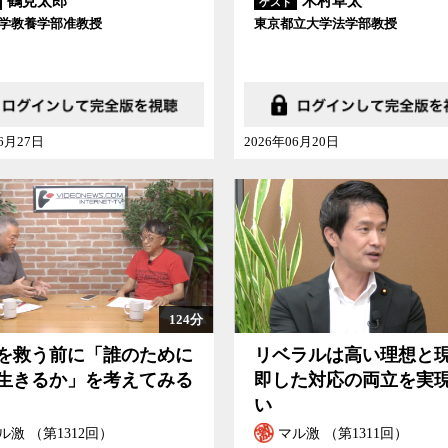
鶴見太郎
木村草太
ゲスト
学教養学部准教授
東京都立大学法学部教授
06月27日
2026年06月20日
124分
を救う前に「誰のために
リベラルは高い理想と
生きるか」を考えてみる
即した対応の両立を実
い
ル激 （第1312回）
マル激 （第1311回）