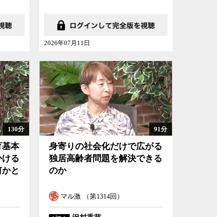
2026年07月11日
130分
91分
育基本
身寄りの社会化だけで広がる
かける
独居高齢者問題を解決できる
何かと
のか
マル激 （第1314回）