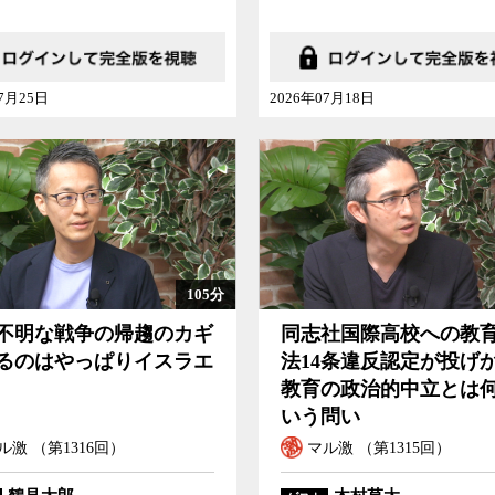
07月25日
2026年07月18日
105分
不明な戦争の帰趨のカギ
同志社国際高校への教
るのはやっぱりイスラエ
法14条違反認定が投げ
教育の政治的中立とは
いう問い
ル激 （第1316回）
マル激 （第1315回）