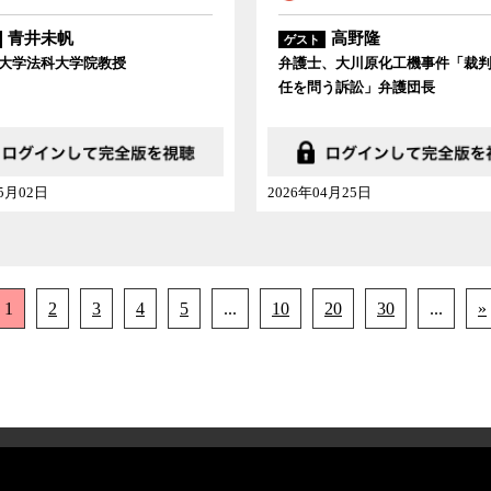
青井未帆
高野隆
ゲスト
大学法科大学院教授
弁護士、大川原化工機事件「裁
任を問う訴訟」弁護団長
05月02日
2026年04月25日
1
2
3
4
5
...
10
20
30
...
»
特定商取引法に基づく表記
Link及び引用に関する注