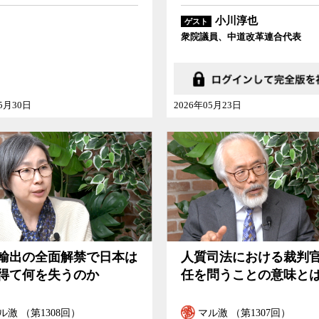
小川淳也
ゲスト
衆院議員、中道改革連合代表
05月30日
2026年05月23日
輸出の全面解禁で日本は
人質司法における裁判
得て何を失うのか
任を問うことの意味と
ル激 （第1308回）
マル激 （第1307回）