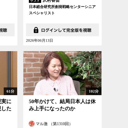
沢村香苗
ゲスト
日本総合研究所創発戦略センターシニア
スペシャリスト
2026年06月13日
61分
102分
現実に
50年かけて、結局日本人は休
現した
み上手になったのか
マル激 （第1310回）