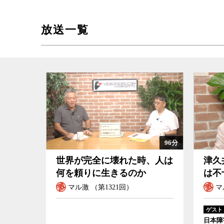
放送一覧
96分
世界が完全に壊れた時、人は
津久
何を頼りに生きるのか
は不
マル激 （第1321回）
マ
ゲスト
日本障