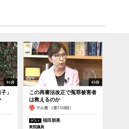
91分
63分
男子」
この再審法改正で冤罪被害者
か
は救えるのか
マル激 （第1318回）
稲田朋美
ゲスト
衆院議員