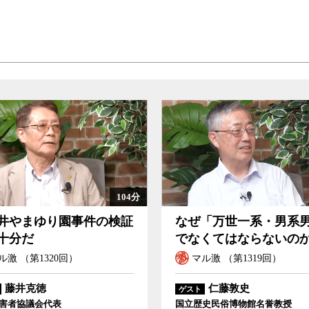
104分
井やまゆり園事件の検証
なぜ「万世一系・男系
十分だ
でなくてはならないの
ル激 （第1320回）
マル激 （第1319回）
藤井克徳
仁藤敦史
ゲスト
害者協議会代表
国立歴史民俗博物館名誉教授