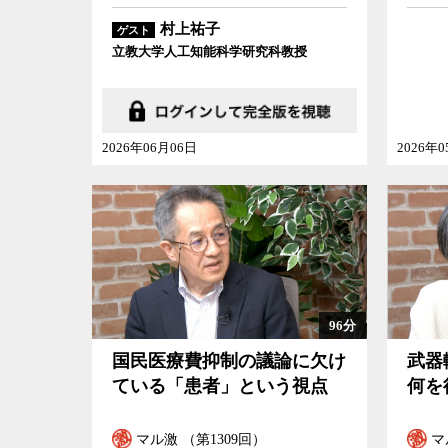
村上祐子
ゲスト
立教大学人工知能科学研究科教授
2026年06月06日
2026年
96分
国民医療費抑制の議論に欠け
武器
ている「患者」という視点
何を
マル激 （第1309回）
マ