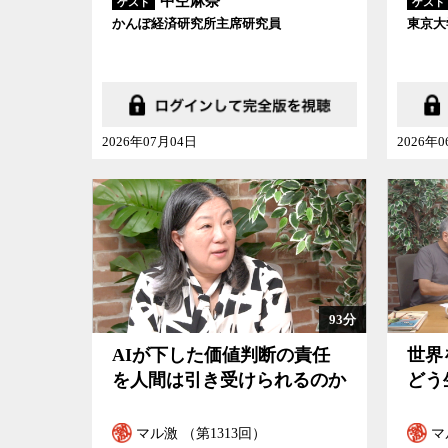
中空麻奈
ゲスト
ゲスト
かんぽ経済研究所主席研究員
東京大
2026年07月04日
2026年
93分
AIが下した価値判断の責任
世界
を人間は引き受けられるのか
どう
マル激 （第1313回）
マ