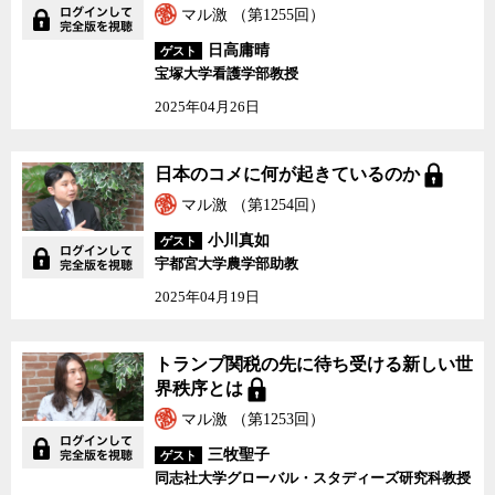
マル激 （第1255回）
日高庸晴
ゲスト
宝塚大学看護学部教授
2025年04月26日
日本のコメに何が起きているのか
マル激 （第1254回）
小川真如
ゲスト
宇都宮大学農学部助教
2025年04月19日
トランプ関税の先に待ち受ける新しい世
界秩序とは
マル激 （第1253回）
三牧聖子
ゲスト
同志社大学グローバル・スタディーズ研究科教授