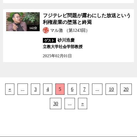
フジテレビ問題が露わにした放送という
利権産業の堕落と終焉
142分
マル激 （第1243回）
砂川浩慶
ゲスト
立教大学社会学部教授
2025年02月01日
«
...
3
4
5
6
7
...
10
20
30
...
»