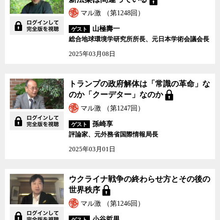
マル激 （第1248回）
山極壽一
ゲスト
総合地球環境学研究所所長、元日本学術会議会長
2025年03月08日
トランプの政府解体は「常識の革命」な
のか「クーデター」なのか
マル激 （第1247回）
孫崎享
ゲスト
評論家、元外務省国際情報局長
2025年03月01日
ウクライナ戦争の終わらせ方とその後の
世界秩序
マル激 （第1246回）
小谷哲男
ゲスト