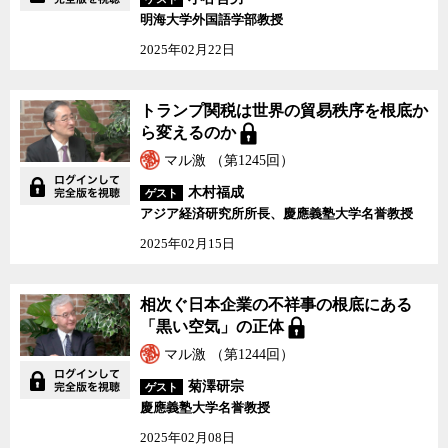
明海大学外国語学部教授
2025年02月22日
トランプ関税は世界の貿易秩序を根底か
ら変えるのか
マル激 （第1245回）
木村福成
ゲスト
アジア経済研究所所長、慶應義塾大学名誉教授
2025年02月15日
相次ぐ日本企業の不祥事の根底にある
「黒い空気」の正体
マル激 （第1244回）
菊澤研宗
ゲスト
慶應義塾大学名誉教授
2025年02月08日