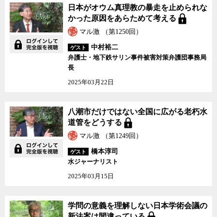
日本がオウム真理教の暴走を止められな
かった原因をあらためて考える
マル激 （第1250回）
中村裕二
ゲスト
弁護士・地下鉄サリン事件被害対策弁護団事務局
長
2025年03月22日
八潮市だけではない全国に広がる老朽水
道管をどうする
マル激 （第1249回）
橋本淳司
ゲスト
水ジャーナリスト
2025年03月15日
学問の意義を理解しない日本学術会議の
新法案は間違っている