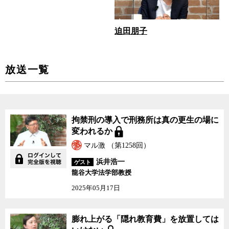
迫田朋子
放送一覧
拘禁刑の導入で刑務所は真の更生の場に
変われるか
マル激 （第1258回）
浜井浩一
ゲスト
龍谷大学法学部教授
2025年05月17日
膨れ上がる「隠れ教育費」を放置しては