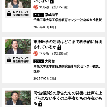
いけない
マル激 （第1257回）
福嶋尚子
ゲスト
千葉工業大学工学部教育センター社会教室准教授
2025年05月10日
東洋医学の効能はどこまで科学的に解明
されているか
マル激 （第1256回）
大野智
ゲスト
島根大学医学部附属病院臨床研究センター教授、
医師
2025年05月03日
同性婚訴訟の原告たちの背後には声を上
げられない多くの当事者たちの存在があ
る