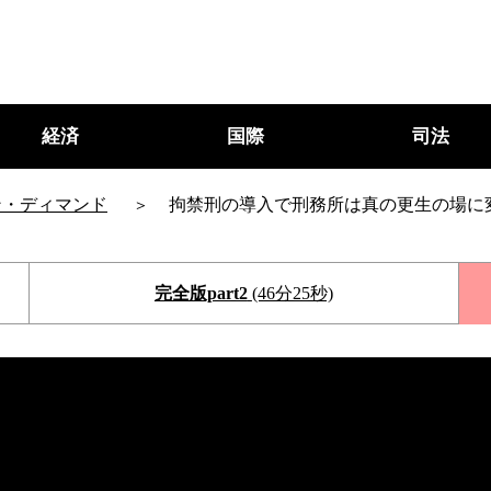
経済
国際
司法
ン・ディマンド
拘禁刑の導入で刑務所は真の更生の場に
完全版part2
(46分25秒)
○