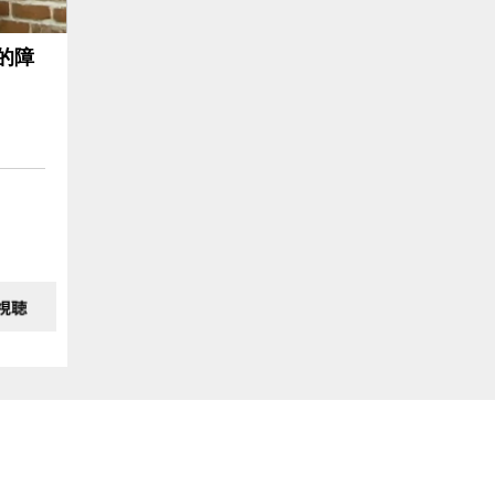
もの
的障