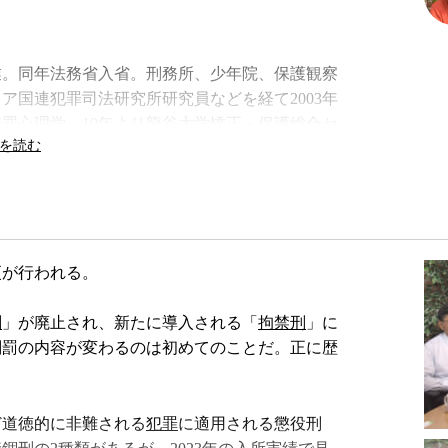
卒業。同年法務省入省。刑務所、少年院、保護観察
ア国連犯罪司法研究所研究員などを経て2003年
罪心理学。19年より龍谷大学矯正・保護総合セ
現代の「罪と罰」』、『刑務所の風景』など。
更が行われる。
刑
」が廃止され、新たに導入される「
拘禁刑
」に
、刑罰の内容が変わるのは初めてのことだ。正に歴
ど道徳的に非難される
犯罪
に適用される懲役刑
考える現代の