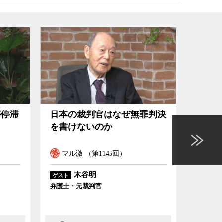
が停滞
日本の裁判官はなぜ無罪判決
「赤
を書けないのか
が赤
のか
マル激 （第1145回）
イン
木谷明
ゲスト
ゲスト
弁護士・元裁判官
弁護士・