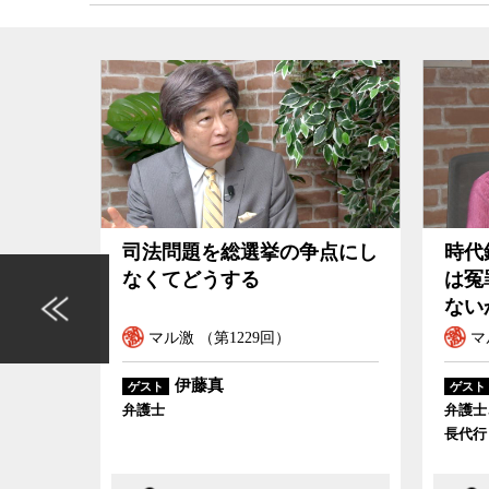
日本の刑務所はなぜ今日まで懲らしめと締め付け
果が期待されるのか。どうすれば新しい制度を再
ていけるのかなどについて、龍谷大学法学部教授
会学者の宮台真司が議論した。
官の責
司法問題を総選挙の争点にし
時代
は
なくてどうする
は冤
ない
マル激 （第1229回）
マ
伊藤真
ゲスト
ゲスト
判官の責
弁護士
弁護士
長代行