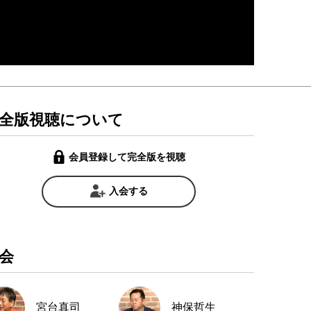
全版視聴について
会員登録して完全版を視聴
入会する
会
宮台真司
神保哲生