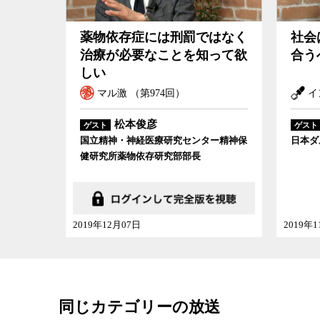
先される制度が導入され、それが今日に至ってい
国際人権団体
などからはたびたび批判を受けてき
薬物依存症には刑罰ではなく
社会
視する風潮がなかったため、結局その文化がこれ
治療が必要なことを知って欲
合う
しい
しかし、2001年に
名古屋刑務所
で刑務官の暴行
マル激 （第974回）
イ
事件が発生し、前時代的な刑務所のあり方がよう
の高さも問題となり、今回の懲役刑の廃止、拘禁
松本俊彦
ゲスト
ゲスト
国立精神・神経医療研究センター精神保
日本ダ
犯罪学や犯罪心理学が専門の浜井氏は、受刑者を
健研究所薬物依存研究部部長
るだけでは再犯率を下げることはできないことが
反省を促すだけでは人は更生しない。人は誰かに
もすれば一般国民は刑務所や受刑者に対して差別
れが必ずしも自分たち一人ひとりにとっても、ま
2019年12月07日
2019年
いのではないか。
犯罪者
はわれわれとは違う人たちではなく、そ
たちなのだということを、われわれ国民一人ひと
同じカテゴリーの放送
氏は言う。