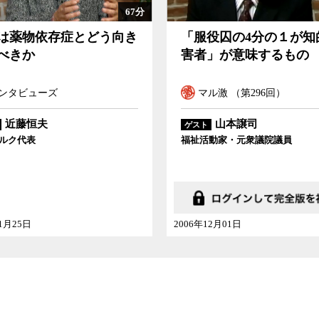
る。日本のともすれば非人道的な受刑者の処遇は
67分
たが、国内では特に世論や
メディア
がそれを問題
「服役囚の4分の１が知的障害者」が意味する
は薬物依存症とどう向き
「服役囚の4分の１が知
まで踏襲されてきた。
べきか
害者」が意味するもの
や虐待によって受刑者が相次いで死亡するなどの
ンタビューズ
マル激 （第296回）
やく再考されるようになった。その過程で再犯率
刑の導入という措置に至っている。
近藤恒夫
山本譲司
ゲスト
ルク代表
福祉活動家・元衆議院議員
厳しく処遇して、懲らしめの強制労働に就かせ
、数々の調査で明らかになっていると指摘する。
支えられて初めて社会復帰することができる。と
的な意識を持ってはいないだろうか。そして、そ
た社会全体にとっても良い影響をもたらしていな
11月25日
2006年12月01日
の多くが社会を生きる上での困難を抱えた弱い人
りが自分のこととして理解する必要があると浜井