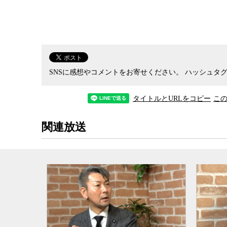
新たに導入される拘禁刑の下では刑務作業の義務
人ひとりの特性に合わせて作業と指導を組み合わ
設に合わせ、刑務所内の受刑者のグループに「
高
た区分を新たに設け、受刑者のニーズに合わせた
SNSに感想やコメントをお寄せください。
ハッシュタグ
拘禁刑の創設は本当に受刑者の
更生
や社会復帰
タイトルとURLをコピー
こ
かつて法務省で刑務所や
少年院
などに勤務し、
は、拘禁刑の創設は画期的な意味を持つが、それ
関連放送
の思考を変えられるかどうかにかかっているとい
識しているので、結局は刑罰に対する国民の意識
は、
再犯防止
よりもとにかく受刑者を管理し、刑
る考え方が根強いが、それは同時に国民の多くも
り、刑務官もそれを感じているからだと、自身も
特に日本では
戦後
の混乱期に犯罪が横行したた
その際に、少ない数の刑務官が多くの受刑者を効