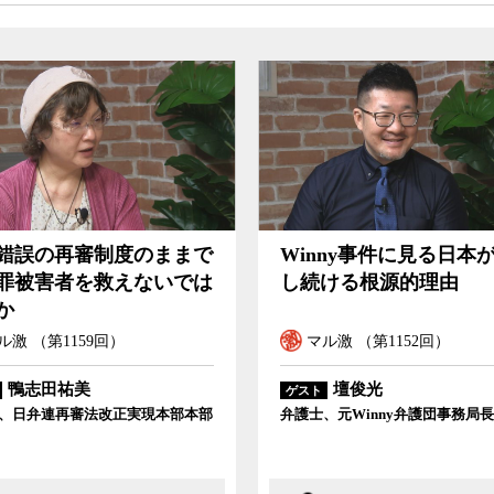
一辺倒で来たのか。今回の制度改正でどんな効
犯を防ぎ受刑者の社会復帰を支えることにつなげ
の浜井浩一氏と、ジャーナリストの神保哲生、社
錯誤の再審制度のままで
Winny事件に見る日本
罪被害者を救えないでは
し続ける根源的理由
か
ル激 （第1159回）
マル激 （第1152回）
鴨志田祐美
壇俊光
ゲスト
、日弁連再審法改正実現本部本部
弁護士、元Winny弁護団事務局長