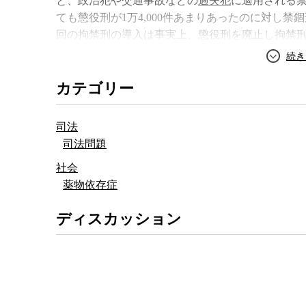
と、政治犯や交通事故などの
過失犯
に適用される禁
「罪と罰」
ても懲役刑が1万4,000件あまりあったのに対し禁
回の拘禁刑の導入は事実上、懲役刑を廃止し拘禁
だ。
カテゴリー
実際、懲役刑には「懲らしめ」の文字が入ってい
は服役中の労働である「
刑務作業
」が義務付けら
けはないが、実際は8割以上の禁錮受刑者が希望し
司法
司法問題
犯罪学
では元々刑罰の目的は、
社会正義
を貫徹
社会
体で犯罪を未然に
予防
するための「
秩序形成論
」
薬物依存症
の3つの考え方があるが、従来の
刑務所
では
刑務官
語を一切禁止するなど、とにかく懲らしめと締め
ディスカッション
しかし、問題はそのやり方が刑務所の秩序の維持
の防止にはほとんど役立っていないことがデータ上
は受刑者の3分の1が、服役後5年以内に再び罪を
ている。