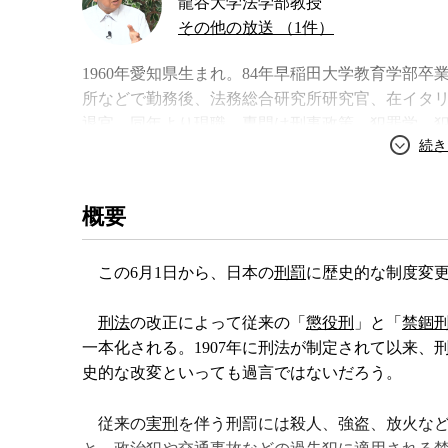
龍谷大学法学部教授
その他の放送 （1件）
1960年愛知県生まれ。84年早稲田大学教育学部
所などで勤務後、法務総合研究所研究官、在イタリ
退官。同年より現職。専門は刑事政策、犯罪学、犯
ンター長を兼務。著書に『エビデンスから考える
著書
概要
この6月1日から、日本の
刑罰
に歴史的な制度変
刑法
の改正によって従来の「
懲役刑
」と「
禁錮
一本化される。1907年に刑法が制定されて以来
史的な改変といっても過言ではないだろう。
従来の
実刑
を伴う刑罰には殺人、強盗、放火な
エビデンスから
刑務所の風景