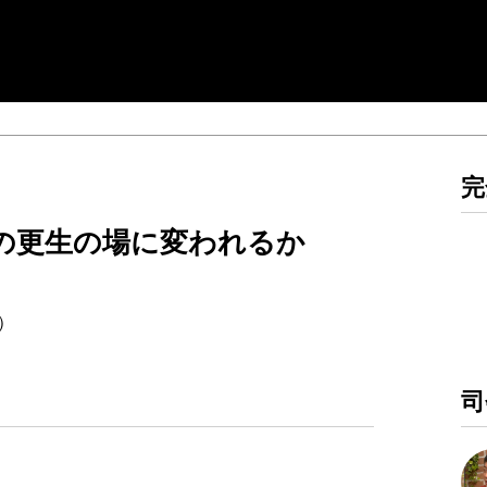
完
の更生の場に変われるか
回）
司