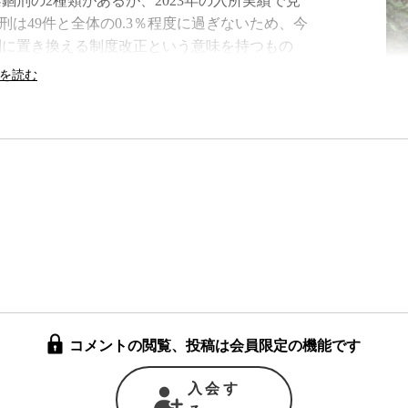
錮刑の2種類があるが、2023年の入所実績で見
錮刑は49件と全体の0.3％程度に過ぎないため、今
刑に置き換える制度改正という意味を持つもの
るように、懲罰的な意味合いが強く、
受刑者
に
れている。これに対して禁錮刑には作業の義務付
て作業を行っている。
するためにあるという「
正義回復論
」と、社会全
、罪を犯した人の
再犯
を防ぐための「
教育刑論
」
が受刑者を呼び捨てにしたり、刑務作業中の私
付け一辺倒のやり方でやってきた。
や管理のしやすさにはつながっていても、再犯
も明らかになっていることだ。実際に2024年に
コメントの閲覧、投稿は会員限定の機能です
犯して刑務所に舞い戻ってきていたことがわかっ
入会す