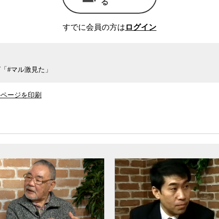
る
付けはなくなり、
社会復帰
を意識して受刑者一
せることができるようになる。また、拘禁刑の創
すでに会員の方は
ログイン
齢者
」「
依存症
回復」「
知的・発達障害
」といっ
対応が取れるようになるという。
「#マル激見た」
に役立つのか。
のページを印刷
現在は龍谷大学法学部で教授を務める浜井浩一氏
が意図した効果を発揮できるかどうかは、刑務官
う。そして、刑務官たちはとても国民の
世論
を意
が変わるかどうかがカギになる。現在の刑務所で
務所内の規律と秩序を維持することを最優先とす
、受刑者をそのように処遇することを是としてお
刑務官の経験がある浜井氏は指摘する。
めに刑務所がパンク状態になったことがあった。
率的に管理するために、規律と秩序の維持が最優