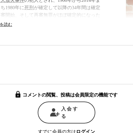
殺人放火事件
の犯人とされ、1966年から2014年ま
1980年に
死刑
が確定して以降の34年間は確定
再審開始、そして再審無罪がほぼ確定的になった
にとって失われた時は取り戻せない。起きてはなら
被疑者の
自白
に頼った犯罪立証が行われた。捜査
10時間を超える取り調べが行われ、当初否認し
が公判段階で否認に転じたため、慌てた捜査当
に血染めの洋服を隠し、事件から1年以上が経
たとして追加で証拠提出してきた。しかし、逆に
コメントの閲覧、投稿は会員限定の機能です
拠である疑いが濃いとして、再審を決定してい
罪をでっち上げるために
捏造
した証拠が逆に墓穴
入会す
とされた証拠が捏造だったことが認められるまで
る
すでに会員の方は
ログイン