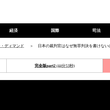
経済
国際
司法
ン・ディマンド
日本の裁判官はなぜ無罪判決を書けない
完全版part2
(44分53秒)
○