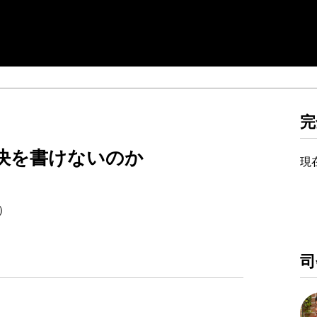
完
決を書けないのか
現
回）
司