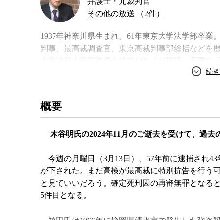
弁護士・元裁判官
その他の放送 （2件）
1937年神奈川県生まれ。61年東京大学法学部卒
判事、最高裁調査官、東京高裁判事部総括などを歴
大学法科大学院教授を経て12年より現職。著書に
判官・木谷明の生き方』など。
著書
概要
木谷明氏の2024年11月のご逝去を受けて、過
今週の月曜日（3月13日）、57年前に逮捕され4
が下された。まだ高検が最高裁に特別抗告を行う
と見ていいだろう。確定死刑囚の再審無罪となる
5件目となる。
刑事裁判のいのち
「無罪」を見抜