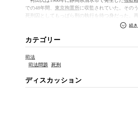
袴田氏は1966年に静岡県清水市で発生した
強盗
谷明の生き方
での48年間、
東京拘置所
に収監されていた。そのうち
死刑囚としてもっぱら刑の執行を待つ身だった。
とはいえ、1966年に30歳で逮捕された袴田さん
ないことが、また起きたのだ。
カテゴリー
この事件では他の
冤罪事件
と同様に、もっぱら
段階では真夏の苛酷な環境の下、来る日も来る日も
司法
ていた袴田氏は勾留19日目に自白に転じている。
司法問題
死刑
ところが、取り調べ段階で一度は自白した袴田氏
ディスカッション
局は袴田氏が働いていた味噌製造工場の味噌樽の中
ってから袴田氏が犯行時に着ていた服が見つかっ
今回、
東京高裁
はその洋服は捜査員が捏造した証
た。その事実関係が再審公判で認定されれば、有
を掘る形となったわけだが、それにしても決定的
にあまりにも時間がかかりすぎた。