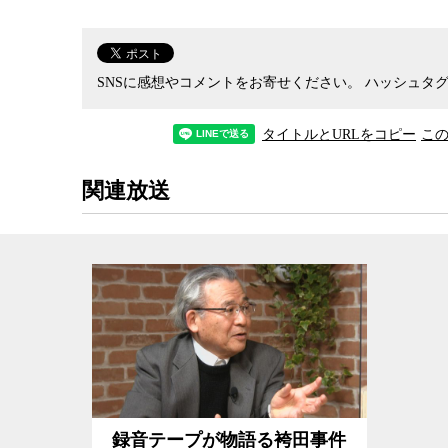
それにしてもだ、事件直後に逮捕された袴田氏に
の厳しい取り調べを行い、袴田氏はまともにトイ
事裁判でそのような
拷問
同然の環境下に3週間も置
うのは、
裁判所
がそれを有効な証拠として認めて
SNSに感想やコメントをお寄せください。
ハッシュタグ
起訴前勾留期間が最長でも2～3日と短いのは、そ
「拷問があった」と主張され、裁判所もそれを認
タイトルとURLをコピー
こ
袴田氏の裁判で末席の裁判官を務めた熊本典道氏
を得ていたが他の裁判官の意見に抗えずに有罪判
関連放送
る。
裁判官時代に日本の裁判官としては異例中の異例
で知られる木谷明弁護士は、日本の裁判官が無罪
罪判決を書くのが大変だからだと証言する。裁判
いを差し挟む余地」があれば無罪とするのが近代
ためには、検察の犯罪立証のどこに「合理的な疑
ばならない。その論拠が甘ければ、仮に一審で無
逆転有罪となってしまう。有罪判決は容易だが無
録音テープが物語る袴田事件