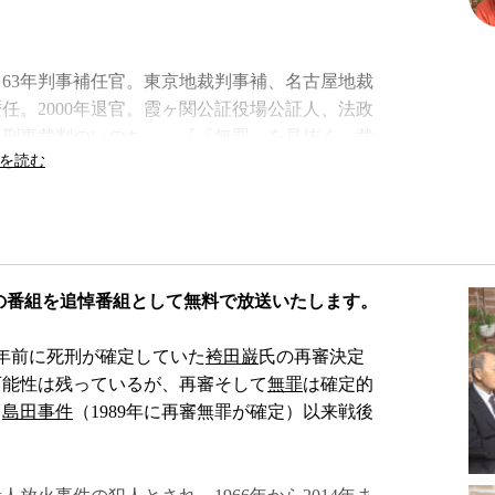
業。63年判事補任官。東京地裁判事補、名古屋地裁
任。2000年退官。霞ヶ関公証役場公証人、法政
『刑事裁判のいのち』、『「無罪」を見抜く－裁
去の番組を追悼番組として無料で放送いたします。
3年前に死刑が確定していた
袴田巌
氏の再審決定
可能性は残っているが、再審そして
無罪
は確定的
と
島田事件
（1989年に再審無罪が確定）以来戦後
く－裁判官・木