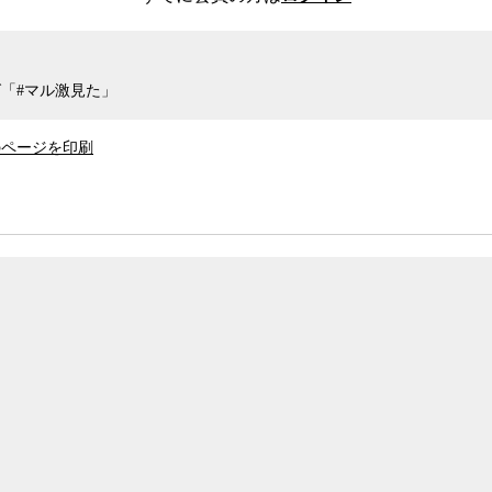
対して、
警察
と
検察
は来る日も来る日も長時間
レにも行かせてもらえなかったという。日本の刑
かれた末の自白に基づいて有罪が確定してしま
いるからだ。逆に欧米諸国の
刑事事件
で被疑者の
「#マル激見た」
れ以上勾留した後で得られた自白は被疑者側から
めるため証拠として使えないからに他ならない。
のページを印刷
（故人）は晩年、袴田さんは無罪であるとの心証
決に迎合してしまったことを悔やみ、謝罪してい
とも言うべき30件以上の無罪判決を出したこと
判決を出したがらない理由として、まず第一に無
というのは検察の犯罪立証に対して「合理的な疑
裁判の要諦だ。そのため裁判官が無罪判決を出す
いを差し挟む余地」があるかを明確に書かなけれ
罪となっても、検察に控訴され、二審では確実に
罪判決は裁判官の能力が試されるのだという。