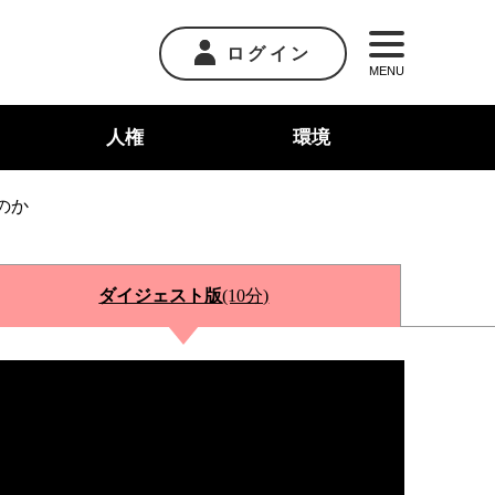
ログイン
MENU
人権
環境
のか
ダイジェスト版
(10分)