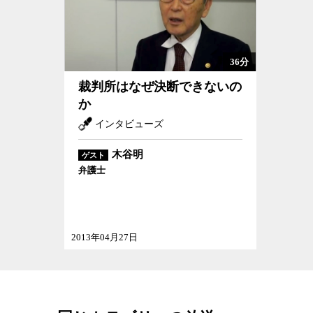
しかし、このことが逆に検察にとっては大きなプ
事件を厳選し有罪にできる事件しか起訴していな
ければならないことになる。しかし、人間なので
ことに後で気づくこともあるだろう。しかし、一
36分
ければならない。刑事事件、とりわけ社会から注
裁判所はなぜ決断できないのか
裁判所はなぜ決断できないの
などなってしまえば検察の信用はまる潰れだ。担
か
とになる。そうした中で冤罪が起きる。酷いケー
インタビューズ
まで起きていたことが、近年明らかになっている
木谷明
ゲスト
検察が圧倒的に優位な
司法制度
と、本来であれ
弁護士
にその制度の走狗となって世論を誘導する中、仮
って無罪判決を書くことには計り知れない勇気と
そも裁判官が有罪判決は気楽に書けるが、無罪判
度と言わなければならないが、それ自体が日本の
2013年04月27日
いいだろう。
伝説の無罪裁判官として法曹界の尊敬を一手に集
社会学者の宮台真司が議論した。