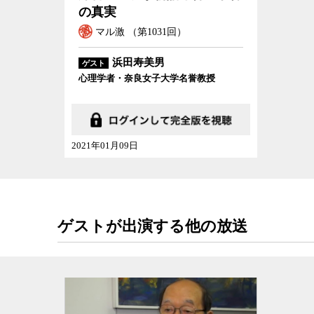
誰しも楽をしたいと考えるのが人情だ。裁判官に
の真実
としてしまった方が、仕事が遙かに楽になるとい
マル激 （第1031回）
谷氏は言う。
浜田寿美男
ゲスト
また、木谷氏は検察の権限が強すぎることも、裁
心理学者・奈良女子大学名誉教授
に、冤罪を生む温床となっていると指摘する。
日本では2021年には、裁判が確定した21万3,3
2021年01月09日
合にして0.04％だ。つまり1万件につき4件しか
に99.9%以上の有罪率というのは異常としかいい
クがある。
確かに日本では起訴されたら99.9％の可能性で
ゲストが出演する他の放送
のうち3分の2（64.2％）は検察によって
不起訴
や
起
い。つまり、検察は警察から送られてきた事件のう
事件だけを起訴し、それがほぼ100％に近い確率
に公訴権を独占していることも検察の権限が強す