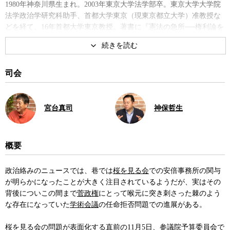
1980年神奈川県生まれ。2003年東京大学法学部卒。東京大学大学院
法学政治学研究科助手、首都大学東京（現東京都立大学）准教授な
どを経て、16年首都大学東京教授。著書に『憲法の急所──権利論を
組み立てる』、『テレビが伝えない憲 法の話』、『自衛隊と憲
法』、共著に『憲法問答』、『憲法という希望』など。
著書
司会
宮台真司
神保哲生
概要
憲法学者の思考法
テレビが伝えない憲法の話
政治絡みのニュースでは、巷では
桜を見る会
での安倍事務所の関与
が明らかになったことが大きく注目されているようだが、実はその
背後についこの間まで
菅政権
にとって喉元に突き刺さった棘のよう
な存在になっていた
学術会議
の任命拒否問題での進展がある。
桜を見る会の問題が表面化する直前の11月5日、参議院予算委員会で