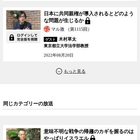
にしても政府が合法だと主張する根拠となっている高辻発言や憲法
15条に基づく首相の任命権の解釈はまったく的はずれだったことだ
日本に共同親権が導入されるとどのよう
けは、われわれも強く認識しておく必要がある。
な問題が生じるか
マル激 （第1115回）
また、先人達は未来の政権の中に学術会議法の条文の解釈を勝手に
木村草太
ゲスト
変更し、推薦者リストから一部の候補を拒絶するような不届き者政
東京都立大学法学部教授
権が出ないとも限らないことを予め予見した上で、その可能性を摘
んでおくために、条文の解釈をしつこいくらい繰り返し「形式的な
2022年08月20日
ものに過ぎない」ことを確認してくれている。そのおかげで、約40
年後の今、われわれはあの法案を簡単に拡大解釈し、政治の学問へ
の介入を容易に許してしまうような状況を避けることが可能になっ
ていることも忘れてはならないだろう。無論、その積み重ねを活か
すも殺すも、国民次第であることは言うまでもないが。
今週は憲法学者の木村草太氏をゲストに招き、学術会議の任命拒否
同じカテゴリーの放送
問題を憲法的視点から確認した上で、11月5日の参議院予算委員会で
も小西議員と菅首相や内閣法制局長官らとの議論を検証しながら、
政府側の主張がなぜ根底から崩れてしまったのか、それが何を意味
しているのかなどを、ジャーナリスト神保哲生、社会学者の宮台真
意味不明な戦争の帰趨のカギを握るのは
司と議論した。
やっぱりイスラエル