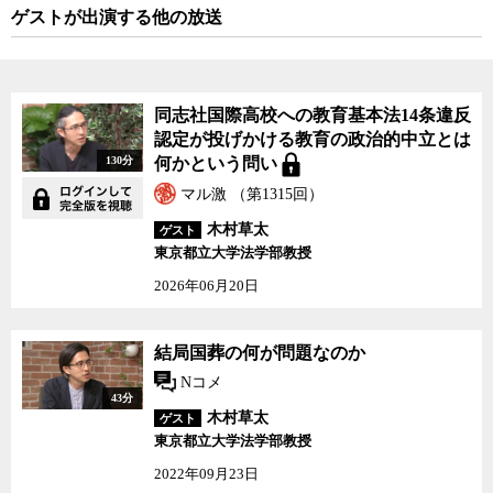
か今回の任命拒否を正当化しようと必死だ。しかし、日本国憲法に
ゲストが出演する他の放送
はもう一つ73条というものがある。ここには、内閣は「法律の定め
る基準に従って」公務員に関する事務を行うことが明記されてい
る。つまり、23条の「学問の自由」ｖｓ15条の「国民固有の権利」
を代行する内閣総理大臣の図式を主張するのは結構だが、結局のと
同志社国際高校への教育基本法14条違反
ころ73条で公務員の人事は法律に則ったものでなければならないこ
認定が投げかける教育の政治的中立とは
とが書いてある以上、最終的には学術会議法7条2項をどう解釈する
130分
何かという問い
かが、この問題のカギを握ることに変わりはない。
マル激 （第1315回）
そして、今回その学術会議法7条2項の「推薦に基づき任命する」の
木村草太
ゲスト
条文が、その法律の立案者や当時の内閣法制局によって、総理の任
東京都立大学法学部教授
命権が
高辻発言
が考慮する特殊な例外さえも認めないほど明確な
2026年06月20日
「形式的行為」に過ぎないことを意味していることが明確になった
のだ。
結局国葬の何が問題なのか
これは菅政権が明確な違法行為を働いていたことを意味し、重大な
Nコメ
問題だ。しかし、世の中は今や桜を見る会の進展に目が向き、これ
43分
ほど重要な国会審議や菅政権が違法行為を働いていた可能性が高い
木村草太
ゲスト
という新たな事実にはほとんど気づいていない。この国会審議がち
東京都立大学法学部教授
ょうど
アメリカ大統領選挙
で勝者不明のまま開票が進むただ中であ
2022年09月23日
り、少々タイミングが悪かったとも言えるかも知れないが、いずれ