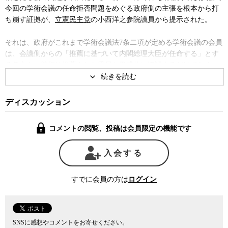
今回の学術会議の任命拒否問題をめぐる政府側の主張を根本から打
ち崩す証拠が、
立憲民主党
の小西洋之参院議員から提示された。
それは、政府がこれまで学術会議法7条二項が定める学術会議の会員
は、会議側からの「推薦に基づいて内閣総理大臣が任命する」とす
る条文を、首相は推薦された委員を形式的に追認するだけでなく、
場合によってはそれを拒絶することもできると主張する根拠のもっ
とも根幹の部分が、まったく誤りだったことを明確に証明するもの
だった。
ディスカッション
政府はこれまで、教育公務員特例法の10条に謳われている文部大臣
コメントの閲覧、投稿は会員限定の機能です
が国立大学の学長の任命をめぐり「大学管理機関の申し出に基づい
て任命権者が行う」とされている条文について、1969年に当時の高
入会する
辻正己内閣法制局長官が、憲法第15条を根拠に、文部大臣は例外的
に大学側からあがってきた学長候補の任命を拒否することもあり得
るとする法解釈を、今回の学術会議の任命拒否の法的根拠の拠り所
すでに会員の方は
ログイン
としてきた。
ところが、今回小西議員が予算委員会に提出した資料の中には、
1983年5月12日の参議院文教委員会において、学術会議の会員の選考
SNSに感想やコメントをお寄せください。