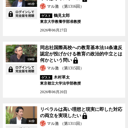
105分
マル激 （第1316回）
鶴見太郎
ゲスト
東京大学教養学部准教授
2026年06月27日
同志社国際高校への教育基本法14条違反
認定が投げかける教育の政治的中立とは
130分
何かという問い
マル激 （第1315回）
木村草太
ゲスト
東京都立大学法学部教授
2026年06月20日
リベラルは高い理想と現実に即した対応
の両立を実現したい
61分
マル激 （第1311回）