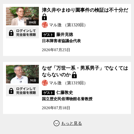
津久井やまゆり園事件の検証は不十分だ
104分
マル激 （第1320回）
藤井克徳
ゲスト
日本障害者協議会代表
2026年07月25日
なぜ「万世一系・男系男子」でなくては
ならないのか
91分
マル激 （第1319回）
仁藤敦史
ゲスト
国立歴史民俗博物館名誉教授
2026年07月18日