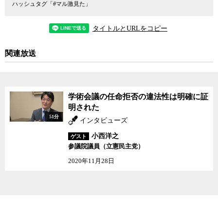
ハッシュタグ「#マル激見た」
が選挙から推薦・任命に移行する際に、改正案を提出した
内閣官房
と
内閣法制局
が綿密な協議を行い、推薦制に移行するにあたり、先
述の1969年の高辻内閣法制局長官発言が指摘する政治介入の余地が
タイトルとURLをコピー
一切残らないことが繰り返し確認されていたことを裏付ける証拠
が、当時の国会の議事録や内閣法制局の法律案審議録に詳細に記録
関連放送
されていることを示すものだった。
1983年5月12日の参議院文教委員会で、社会党の粕屋照美参院議員
が、210人のうち、例えば政府がその中から2人だけを拒絶するよう
学術会議の任命拒否の違法性は明確に証
なことはあり得ないか、と繰り返し問い質したのに対し、法案作成
明された
の担当者だった高岡完治内閣官房参事官は「そういうことはできな
51分
インタビューズ
い。中身が200人であれ一人であれ、形式的な任命行為であることに
変わりはない。その点は内閣法制局の担当参事官とも十分に詰めて
小西洋之
ゲスト
いる」とはっきりと答えている。
参議院議員（立憲民主党）
2020年11月28日
日本国憲法はその23条で「学問の自由」を保障している。しかし、
菅政権はその一方で、学術会議から推薦された会員の候補を内閣総
理大臣が無条件で全員任命しなければならないとすれば、公務員の
選定が「国民固有の権利」であることを謳った日本国憲法15条に基
づいて、国民の権利を護ることができないと主張することで、何と