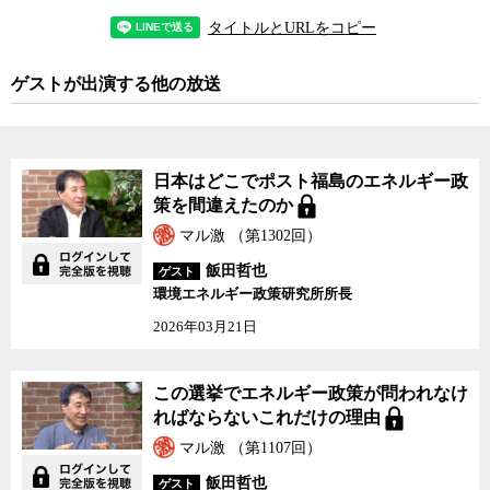
取った方が有利なことは明らかだった。そのためFITの導入当時は
タイトルとURLをコピー
FITバブルともいわれるほど急速な新規参入が起こったが、その全て
が実際に発電されているわけではなかった。実際、今消費者が電気
料金に上乗せされて支払っている再エネ賦課金の半分以上が、FIT導
ゲストが出演する他の放送
入から最初の3年間の太陽光発電分に充てられ、消費者の負担を必要
以上に大きくしている。買取価格の決定を発電開始時や設備の完成
時点など、より合理的なタイミングにしておけば、賦課金もはるか
に安く済んだはずだった。その意味でも、日本のFITの制度設計は世
日本はどこでポスト福島のエネルギー政
界で唯一最大の失敗例になってしまったと飯田氏は言う。日本がFIT
策を間違えたのか
を導入した時点で世界ではすでに約100か国がFITを導入しており、
マル激 （第1302回）
失敗事例を参考にする余地が多分にあったにもかかわらずだ。
飯田哲也
ゲスト
環境エネルギー政策研究所所長
なぜそのような初歩的な失敗をしたのかについて飯田氏は、日本
の官僚制度の問題を指摘する。日本の官僚は他の先進国に比べて学
2026年03月21日
位を学士までしか取得していない人がほとんどで、知の集積のネッ
トワークが乏しいことに加え、2～3年で部署が変わってしまうた
この選挙でエネルギー政策が問われなけ
め、制度の理解度が圧倒的に低いという。日本の政策決定過程は、
ればならないこれだけの理由
官僚に複雑な制度を設計するだけの能力がなく、コンサルに投げる
などして表面だけの制度設計になってしまうことが問題で、それが
マル激 （第1107回）
再エネが増えない理由にもつながるという。
飯田哲也
ゲスト