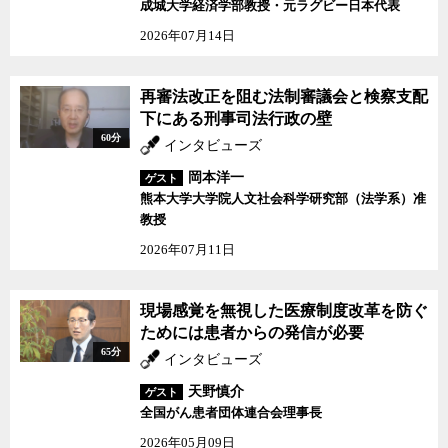
成城大学経済学部教授・元ラグビー日本代表
2026年07月14日
再審法改正を阻む法制審議会と検察支配
下にある刑事司法行政の壁
60分
インタビューズ
岡本洋一
ゲスト
熊本大学大学院人文社会科学研究部（法学系）准
教授
2026年07月11日
現場感覚を無視した医療制度改革を防ぐ
ためには患者からの発信が必要
65分
インタビューズ
天野慎介
ゲスト
全国がん患者団体連合会理事長
2026年05月09日