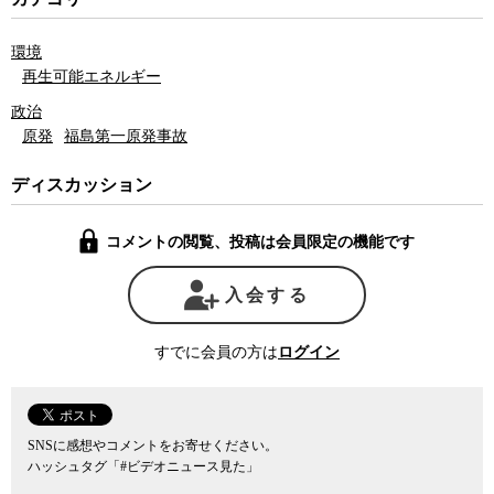
エネのシェアは先進国としては最も低い水準の10％程度にとどまっ
ていることだ。再エネが伸びないために化石依存を続けるしかな
環境
く、その路線がウクライナ戦争で破綻したために「原発しかない」
再生可能エネルギー
という話になっているのが現状なのだ。
政治
原発
福島第一原発事故
しかし、であるならば、なぜ日本はいまだに再生可能エネルギー
を増やすことができないのかを厳しく検証した上で、必要な施策を
ディスカッション
打つことが先ではないのか。環境エネルギー政策研究所所長の飯田
氏に聞いた。
コメントの閲覧、投稿は会員限定の機能です
飯田氏は日本が再生可能エネルギーを増やすことができていない
最大の理由として、日本が2012年にFIT（固定価格買取制度）を導入
入会する
した際に制度設計を誤ったことを挙げる。実際に発電を始めていな
くても、FITの適用が認定された時点での買取価格が適用される制度
すでに会員の方は
ログイン
にしてしまったため、認定を受けた事業者は太陽光発電のコストが
下がるのを待って発電を始めた方が得になってしまうところに問題
があると飯田氏は言う。
SNSに感想やコメントをお寄せください。
太陽光発電の買取価格は年を追う毎に下がっていくことが予想さ
ハッシュタグ「#ビデオニュース見た」
れていたので、土地や資金の確保ができていなくても、先に認定を