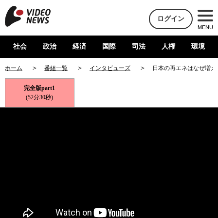
ログイン
MENU
社会
政治
経済
国際
司法
人権
環境
ホーム
番組一覧
インタビューズ
日本の再エネはなぜ増え
完全版part1
(52分30秒)