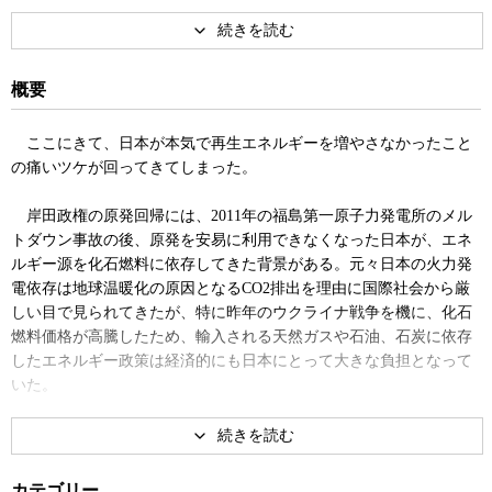
究所勤務などを経て2000年、NPO法人環境エネルギー政策研究所を
設立し現職。 著書に『エネルギー進化論』、『北欧のエネルギーデ
モクラシー』、共著に『メガ・リスク時代の日本再生戦略』、『原
発社会からの離脱』など。
概要
著書
ここにきて、日本が本気で再生エネルギーを増やさなかったこと
の痛いツケが回ってきてしまった。
岸田政権の原発回帰には、2011年の福島第一原子力発電所のメル
トダウン事故の後、原発を安易に利用できなくなった日本が、エネ
ルギー源を化石燃料に依存してきた背景がある。元々日本の火力発
電依存は地球温暖化の原因となるCO2排出を理由に国際社会から厳
しい目で見られてきたが、特に昨年のウクライナ戦争を機に、化石
燃料価格が高騰したため、輸入される天然ガスや石油、石炭に依存
Ei革命
エネルギー進化論
したエネルギー政策は経済的にも日本にとって大きな負担となって
いた。
しかし、日本にとって根本的な問題は、原発事故を機に日本は再
生可能エネルギーを推進していく方針を決めたはずだったにもかか
わらず、それから12年経った今も、一次エネルギー全体に占める再
カテゴリー