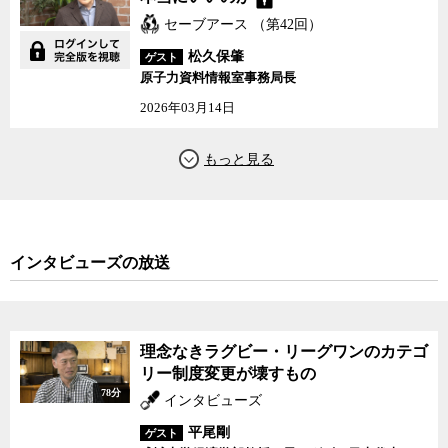
セーブアース （第42回）
松久保肇
ゲスト
原子力資料情報室事務局長
2026年03月14日
インタビューズの放送
理念なきラグビー・リーグワンのカテゴ
リー制度変更が壊すもの
78分
インタビューズ
平尾剛
ゲスト