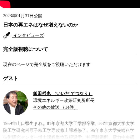
2023年01月31日公開
日本の再エネはなぜ増えないのか
インタビューズ
完全版視聴について
現在のページで完全版をご視聴いただけます
ゲスト
飯田哲也 （いいだ てつなり）
環境エネルギー政策研究所所長
その他の放送 （14件）
1959年山口県生まれ。81年京都大学工学部卒業。83年京都大学大学
院工学研究科原子核工学専攻修士課程修了。96年東京大学先端科学
技術研究センター博士課程単位取得退学。神戸製鋼所、電力中央研