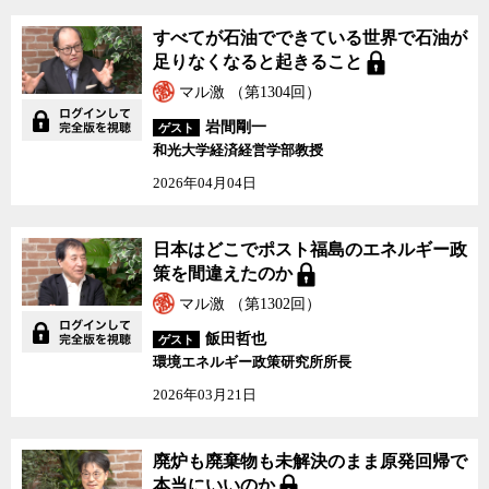
すべてが石油でできている世界で石油が
足りなくなると起きること
マル激 （第1304回）
岩間剛一
ゲスト
和光大学経済経営学部教授
2026年04月04日
日本はどこでポスト福島のエネルギー政
策を間違えたのか
マル激 （第1302回）
飯田哲也
ゲスト
環境エネルギー政策研究所所長
2026年03月21日
廃炉も廃棄物も未解決のまま原発回帰で
本当にいいのか