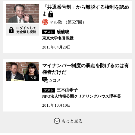
「共通番号制」から離脱
「共通番号制」から離脱する権利を認め
する権利を認めよ
よ
マル激 （第627回）
醍醐聰
ゲスト
東京大学名誉教授
2013年04月20日
マイナンバー制度の暴走を防げるのは有
権者だけだ
77分
Nコメ
三木由希子
ゲスト
NPO法人情報公開クリアリングハウス理事長
2015年10月10日