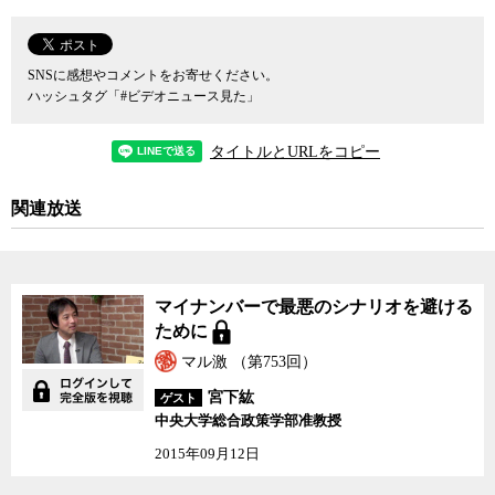
と住江氏は言う。
そもそも健康保険証は、その人物が保険診療を受ける資格がある
SNSに感想やコメントをお寄せください。
ことの証明書として発行されるもので、国民皆保険制度の下、組合
ハッシュタグ「#ビデオニュース見た」
健保などの保険者は保険証を発行する義務がある。しかし、マイナ
カードの取得はあくまで任意だ。法律上、任意で発行されているカ
タイトルとURLをコピー
ードを、国民生活にとっては不可欠な健康保険証に代替させること
自体がそもそも無理筋なのだ。
関連放送
また、保険証が廃止されれば、
認知症
や
障がい
を持つ人、
高齢者
など自身でカードを管理することが難しい人たちは、マイナカード
をパスワードとともに代理人に委ねなければならない。しかし、健
マイナンバーで最悪のシナリオを避ける
康保険証の場合と異なり、マイナカードには
戸籍
や課税情報など高
ために
度にプライバシー性の高い情報も紐付けされている。それが漏洩し
たり悪用されるリスクは決して小さくない。
マル激 （第753回）
宮下紘
ゲスト
医療分野でのIT化そのものは進めるべきだが、健康保険証をマイ
中央大学総合政策学部准教授
ナカードと一体化することは、医師にとっても患者にとってもメリ
2015年09月12日
ットがないので認められないと語る住江会長に、ジャーナリストの
神保哲生が聞いた。