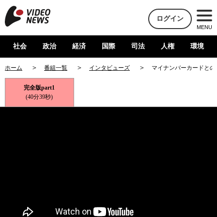
ログイン
MENU
社会
政治
経済
国際
司法
人権
環境
ホーム
番組一覧
インタビューズ
マイナンバーカードとの
完全版part1
(40分39秒)