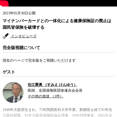
2023年05月30日公開
マイナンバーカードとの一体化による健康保険証の廃止は
国民皆保険を破壊する
インタビューズ
完全版視聴について
現在のページで完全版をご視聴いただけます
ゲスト
住江憲勇 （すみえ けんゆう）
医師、全国保険医団体連合会会長
その他の放送 （1件）
1948年大阪府生まれ。75年関西医科大学卒業。勤務医を経て81年住
江眼科開業。91年大阪府保険医協会理事、99年同理事長、2005年全