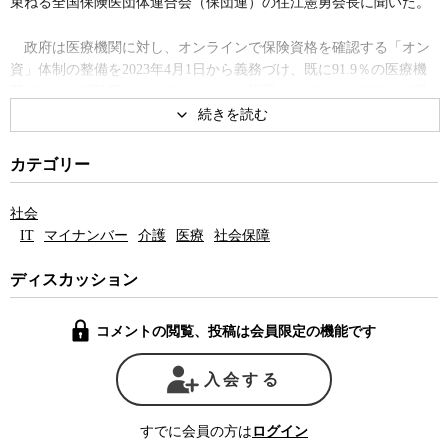
束ねる全国保険医団体連合会（保団連）の住江憲勇会長に聞いた。
政府は医療機関に対し、オンラインで保険資格を確認する「オン
資」体制の整備を2023年4月1日から義務づけ、既に91.9％の医療機
関でマイナ保険証のカードリーダーが設置されており、73.8％が運
用を開始しているが、これまで
カードリーダー
の不具合や誤登録な
どのトラブルが相次いで報告されてきた。ところがマイナカードの
普及を急ぐ政府は、マイナカードを健康保険証と一体化することで
カテゴリー
事実上強制的にマイナカードの取得を進めようとしている。
社会
これまでに発生したトラブルの原因が十分に解明されないまま、
IT
マイナンバー
介護
医療
社会保障
現行の保険証を廃止すれば、従来から指摘されてきた
情報漏洩
や
プ
ライバシー侵害
のリスクに加え、医療情報の誤登録という大問題が
ディスカッション
発生する危険性があると住江氏は語る。医療情報が誤って登録され
てしまえば、医師は患者の病歴や投薬歴を正確に把握することがで
コメントの閲覧、投稿は会員限定の機能です
きなくなり、「患者の命に関わる問題」にもなりかねない。
実際、
オンライン資格確認
をめぐっては、これまでもカードリー
入会する
ダーの不具合などが相次いで報告されてきた。マイナ保険証で資格
確認ができない場合、その患者は無保険扱いとなる。そのような事
すでに会員の方は
ログイン
例が多発すれば、日本が世界に誇る国民皆保険制度の根幹が揺らぐ