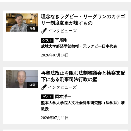
理念なきラグビー・リーグワンのカテゴ
リー制度変更が壊すもの
78分
インタビューズ
平尾剛
ゲスト
成城大学経済学部教授・元ラグビー日本代表
2026年07月14日
再審法改正を阻む法制審議会と検察支配
下にある刑事司法行政の壁
60分
インタビューズ
岡本洋一
ゲスト
熊本大学大学院人文社会科学研究部（法学系）准
教授
2026年07月11日