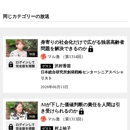
同じカテゴリーの放送
身寄りの社会化だけで広がる独居高齢者
問題を解決できるのか
91分
マル激 （第1314回）
沢村香苗
ゲスト
日本総合研究所創発戦略センターシニアスペシャ
リスト
2026年06月13日
AIが下した価値判断の責任を人間は引
き受けられるのか
93分
マル激 （第1313回）
村上祐子
ゲスト