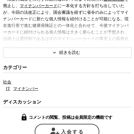
廃止し、
マイナンバーカード
に一本化する方針を打ち出していた
が、今回の法改正により、国会審議を経ずに省令のみによってマイ
ナンバーカードに新たな個人情報を紐付けることが可能になる。現
在進行形で進む健康保険証との一体化と合わせて、今後マイナンバ
ーカードに紐付けられる個人情報は大きく膨らむことが予想され、
法律上は選択制であるはずのマイナンバーカードの事実上の義務化
に、さらに拍車がかかることになりそうだ。
それにしても、今このタイミングでマイナンバーの機能を拡大す
る改正マイナンバー法を通すというのは、どういう了見なのだろう
カテゴリー
か。このタイミングというのは、マイナンバーカードをめぐるトラ
ブルが全国で噴出しているまさにその最中に、という意味だ。これ
社会
まで明らかになっているだけでも、マイナ保険証の医療情報の誤登
IT
マイナンバー
録が7,312件、コンビニでの証明書の誤発行が16件、公金受取口座の
誤登録が21件と、医療情報や口座など特に取扱いに注意すべき個人
ディスカッション
情報の漏洩が相次いで起こっている。他人に自分の戸籍や住民票を
見られてしまうのも大きな問題だが、とりわけ保険証の誤登録によ
コメントの閲覧、投稿は会員限定の機能です
って医療機関で保険への加入が確認できなければ、その患者は全額
自費負担となるなど、影響は深刻だ。
入会する