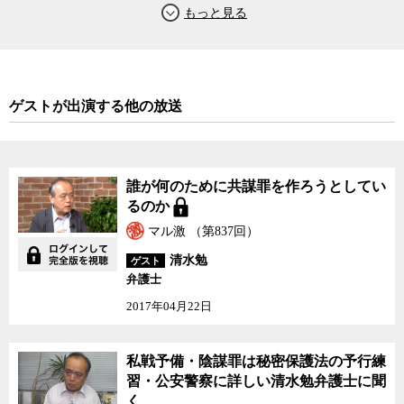
基づいて持つのではなく、持たないことによって大きなデメリット
が生じるような制度にすることによって、仕方なく持たざるを得な
くなる人が大量に出るということになる。このような制度設計は根
本的に間違っていると清水氏は言う。
ゲストが出演する他の放送
無理を通せば道理は引っ込む。既にマイナ保険証を事実上強制す
ることに対して、医療現場や介護現場などから強い反対の声が上が
っている。そもそも国民にとっても医療機関側にとっても、保険証
をマイナンバーカードに一体化することのメリットはない。それど
誰が何のために共謀罪を作ろうとしてい
ころか、マイナ保険証は保険組合の方から郵送されてくる現行の保
るのか
険証とは異なり、本人が役所の窓口で申請しなければならないた
マル激 （第837回）
め、申請漏れや申請遅れによって無保険者扱いされる人が急増する
おそれがある。また、介護施設や高齢者施設の入所者の多くは、こ
清水勉
ゲスト
れまで施設に保険証を預けていた実態があるが、銀行口座や戸籍と
弁護士
も紐付いたマイナンバーカードを代理人に預けるわけにはいかなく
2017年04月22日
なるという問題も指摘されている。
医療DX
（デジタル化）の推進は重要だ。それはそれで是非進める
私戦予備・陰謀罪は秘密保護法の予行練
べきだ。しかし、それが銀行口座や戸籍とも紐付いているマイナン
習・公安警察に詳しい清水勉弁護士に聞
バーカードに一体化されなければならない理由はどこにも見当たら
く