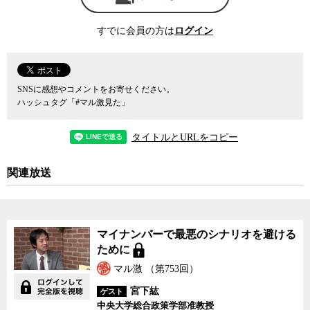
法案に反対した
立憲民主党
の
杉尾秀哉
参院議員は、一連のトラブ
ルはマイナンバーカードの構造的な問題を反映しているものであ
すでに会員の方は
ログイン
り、保険証との一体化は中止すべきだとマイナンバーカードを管轄
する
デジタル庁
の
河野太郎
デジタル担当相に質したが、河野氏はこ
こまで明らかになったトラブルはあくまで人為的なミスによるもの
で、マイナンバー制度そのものの問題ではないとして、杉尾氏の批
SNSに感想やコメントをお寄せください。
判を一蹴している。しかし、本当にそうだろうか。
ハッシュタグ「#マル激見た」
ここでいう「構造的な問題」というのは必ずしも技術的な問題だ
タイトルとURLをコピー
けを指しているわけではない。2013年のマイナンバー法制定時から
この問題に関わってきた弁護士の清水勉氏は、マイナ保険証には根
関連放送
本的な問題があり、それを放置したまま制度化をごり押ししても、
必ず失敗すると語る。その理由はこうだ。
言うまでもなくマンナンバーカードを持つか持たないかは任意、
マイナンバーで最悪のシナリオを避ける
つまり個々人の自由となっている。しかし、住基ネットで失敗した
ために
苦い経験を持つ政府は、今度ばかりはメンツにかけてもマイナンバ
ーカードの普及を進めたい。そこで、マイナポイントだの補助金だ
マル激 （第753回）
のとあの手この手を使って国民にマイナンバーカードを無理矢理取
宮下紘
ゲスト
得させようとしてきた。そして、ついに健康保険証と一体化させ、
中央大学総合政策学部准教授