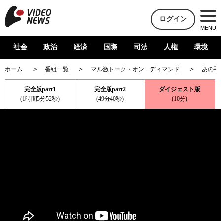
ログイン
MENU
社会
政治
経済
国際
司法
人権
環境
ホーム
番組一覧
マル激トーク・オン・ディマンド
あの手
完全版part1
完全版part2
ダイジェスト版
(1時間5分52秒)
(49分40秒)
(10分)