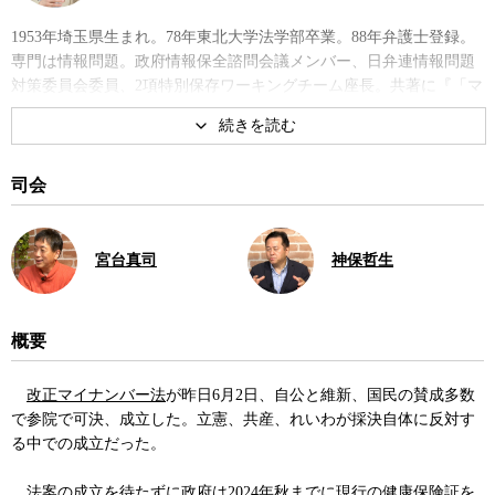
1953年埼玉県生まれ。78年東北大学法学部卒業。88年弁護士登録。
専門は情報問題。政府情報保全諮問会議メンバー、日弁連情報問題
対策委員会委員、2項特別保存ワーキングチーム座長。共著に『「マ
イナンバー法」を問う』、『秘密保護法 何が問題か――検証と批
判』など。
著書
司会
宮台真司
神保哲生
概要
「マイナンバー法」を問う
秘密保護法 何が問題か――検証
改正マイナンバー法
が昨日6月2日、自公と維新、国民の賛成多数
と批判
で参院で可決、成立した。立憲、共産、れいわが採決自体に反対す
る中での成立だった。
法案の成立を待たずに政府は2024年秋までに現行の
健康保険証
を