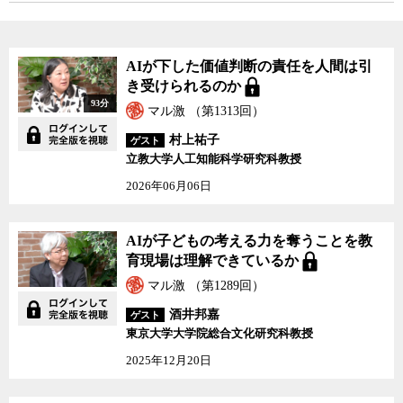
しても、国民の政府に対する信用がなければ、共通番号制度などま
ともに機能しないのだ。今回、政府がマイナンバーカードを健康保
険証と結びつけることで、事実上カードの保有を強制したことによ
って、カードの普及自体は進むかもしれないが、そのようなやり方
AIが下した価値判断の責任を人間は引
は政府に対する信頼度を益々低下させることになるだろう。
き受けられるのか
93分
マル激 （第1313回）
なぜ日本のマイナンバー制度はうまくいかないのか。保険証との
村上祐子
ゲスト
一体化はどこに問題があるのか。今回の政府による強行策はどのよ
立教大学人工知能科学研究科教授
うな結果をもたらすことになるのか。清水弁護士とジャーナリスト
の神保哲生、社会学者の宮台真司が議論した。
2026年06月06日
AIが子どもの考える力を奪うことを教
育現場は理解できているか
マル激 （第1289回）
酒井邦嘉
ゲスト
東京大学大学院総合文化研究科教授
2025年12月20日