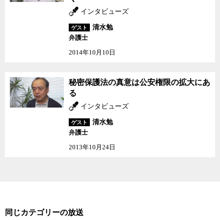
ない。既存の保険証をデジタル化すればいいだけのことだ。結局、
インタビューズ
本来一体化することに合理性がないものを無理やり一体化するか
清水勉
ら、政府の真の動機は国民の利便性を向上させることではなく、マ
ゲスト
弁護士
イナンバーカードを強制的に普及させるためだと思われるのは当然
のことだ。
2014年10月10日
マイナンバーカードを普及させるために政府は既にマイナポイン
秘密保護法の真意は公安
秘密保護法の真意は公安権限の拡大にあ
トなどで2兆円以上の予算を費やしてしまっている。それでもマイナ
権限の拡大にある
る
ンバーカードがなかなか普及しなかったのは、そもそも国民の多く
が政府を信用していないからだ。政府を信用していなければ、政府
インタビューズ
がどれだけメリットを強調しても、マイナンバーという共通番号の
清水勉
ゲスト
下に自身の個人情報を次々と紐付けされ、それを政府に握られるこ
弁護士
とに抵抗を感じるのは当然のことだ。
2013年10月24日
世界の多くの国が共通番号を導入しようとして失敗しているのも
同じ理由だ。その一方で、スウェーデンなどの
北欧
諸国では共通番
号制度が普及している。しかし、それらの国々では国民の政府に対
する信頼度も、情報公開を始めとする政府の透明性も、市民が政治
に参加するチャンネルの多様さも、どれをとっても日本とは比べも
同じカテゴリーの放送
のにならないほど高い。政府がどれだけDXの旗を振り利便性を強調