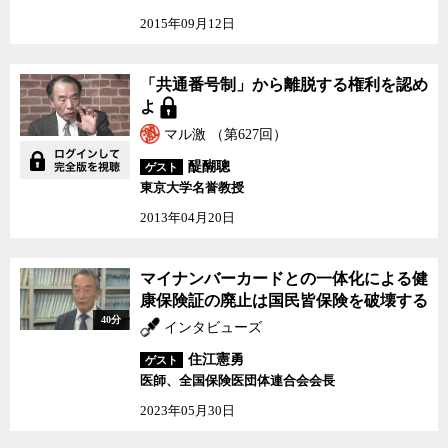
来年秋には現行の健康保険証自体を廃止するという強行策にまで手
2015年09月12日
を染めてしまった。あくまで申請主義に基づいて発行されるマイナ
ンバーカードが、国民皆保険という国家的制度と一体化すること
で、今後様々な矛盾やトラブルが発生することは避けられそうにな
「共通番号制」から離脱
「共通番号制」から離脱する権利を認め
い。
する権利を認めよ
よ
マル激 （第627回）
清水氏は、マイナンバーカードを持つか持たないかは個々人の自
由意思に基づくことなので、クレジットカードと同じように、持つ
醍醐聰
ゲスト
か持たないかを自由に選択できるようにしておかなければならない
東京大学名誉教授
という。自分にとってメリットがあると思う人は持てばいいし、そ
2013年04月20日
れほどメリットはない、あるいはデメリットが大きいと思う人は持
たなければいい。また、一度は持ったとして、持つのをやめるとい
う選択肢を与えられている必要がある。クレジットカードならそう
マイナンバーカードとの一体化による健
だ。
康保険証の廃止は国民皆保険を破壊する
40分
インタビューズ
銀行口座のみならず、
戸籍
や
医療情報
までも紐付いているマイナ
ンバーカードを持つリスクが大きいと考える人には、持たないとい
住江憲勇
ゲスト
う選択肢が用意されていなければならない。しかし、健康保険証と
医師、全国保険医団体連合会会長
一体化した上で、保険証の方は来年には廃止されるということにな
2023年05月30日
れば、多くの人にとってはマイナンバーカードを持つことは是も非
もないものとなる。つまり、メリットがあると思う人が自由意思に