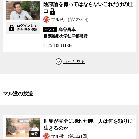
陰謀論を侮ってはならないこれだけの理
由
マル激 （第1275回）
烏谷昌幸
ゲスト
慶應義塾大学法学部教授
2025年09月13日
マル激の放送
世界が完全に壊れた時、人は何を頼りに
生きるのか
96分
マル激 （第1321回）