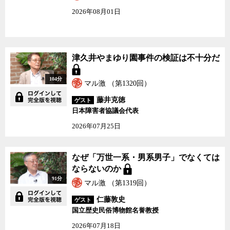
2026年08月01日
津久井やまゆり園事件の検証は不十分だ
104分
マル激 （第1320回）
藤井克徳
ゲスト
日本障害者協議会代表
2026年07月25日
なぜ「万世一系・男系男子」でなくては
ならないのか
91分
マル激 （第1319回）
仁藤敦史
ゲスト
国立歴史民俗博物館名誉教授
2026年07月18日