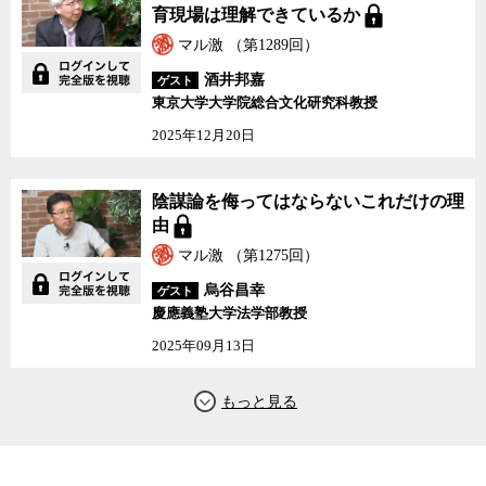
育現場は理解できているか
体そのものの世界シェアは失ってしまったが、半導体材料や製造装
マル激 （第1289回）
置では依然として高いシェアを維持している。日本のこうした技術
を使わなければ、世界のどの国でも半導体は作れないといっても過
酒井邦嘉
ゲスト
言ではないのだという。多額の補助金を海外の半導体メーカーに献
東京大学大学院総合文化研究科教授
上しておきながら日本にはほとんど何のメリットもないような無駄
2025年12月20日
遣いをするくらいなら、日本が強みを持つ分野をより強化していく
ことに注力した方が賢明だと湯之上氏は言う。
陰謀論を侮ってはならないこれだけの理
なぜ今あらためて半導体が注目されているのか。日本が国際競争
由
に負けたのはなぜか。経産省主導の日本の半導体政策は何が間違っ
マル激 （第1275回）
ているのか。半導体競争に負けることで日本はどのようなリスクを
抱えることになるのか、などについて、日立などで半導体技術者と
烏谷昌幸
ゲスト
して従事してきた技術経営コンサルタントの湯之上氏と、ジャーナ
慶應義塾大学法学部教授
リストの神保哲生、社会学者の宮台真司が議論した。
2025年09月13日