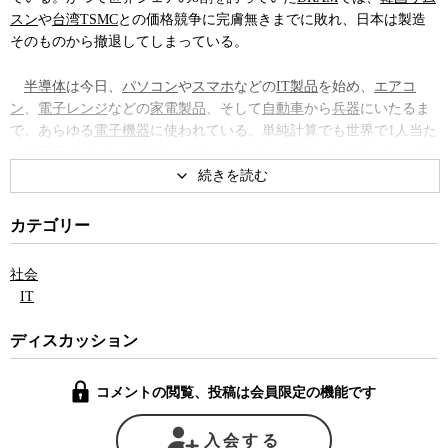
スン
や
台湾
TSMC
との価格競争に完膚無きまでに敗れ、日本は製造
そのものから撤退してしまっている。
半導体
は今日、
パソコン
や
スマホ
などの
IT製品
を始め、
エアコ
ン
、
電子レンジ
などの
家電製品
、そして
自動車
から
兵器
にいたるま
で、あらゆる
電子機器
に使われている。単純計算でも世界で1人当た
り年間平均138個の半導体を購入している。実際は
先進国
の方が
途上
国
よりも遙かに多くの半導体製品を利用していることを考えると、
先進国では1人あたり少なく見積もっても500個程度、金額にして3万
5,000円から4万円分もの半導体を、われわれ1人1人が毎年購入して
カテゴリー
いる計算になる。それだけ広く利用されている製品を日本がほとん
ど自前で作れていないということは大きな問題だ。なぜならばグロ
社会
ーバル市場で半導体不足が起きると、自前の半導体を製造する手段
IT
を持たない日本は、家電製品や自動車が作れなくなってしまうから
だ。実際、
新型コロナ
の流行で2021年から世界的に極端な半導体不
ディスカッション
足が生じたため、日本では自動車やパソコンの品不足や納品遅れな
どが軒並み発生している。
コメントの閲覧、投稿は会員限定の機能です
しかし、一時は世界を席巻した日本の半導体産業は、なぜ国際競
争に負けてしまったのだろうか。
日立
や
エルピーダ
などで半導体の
入会する