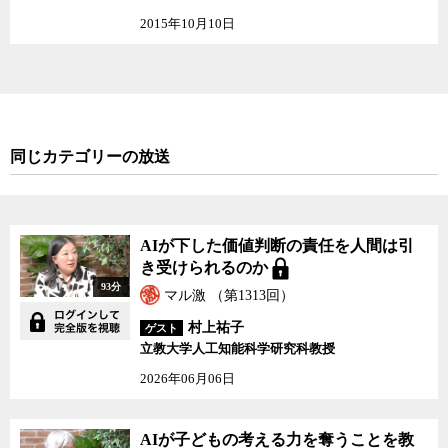
かった。
2015年10月10日
しかし、かつて「産業のコメ」と呼ばれ戦略物資でもある半導体
市場から、完全に撤退するわけにもいかない。そのため経産省はま
たしても莫大な税金をつぎ込み、以前から失敗を繰り返しているコ
ンソーシアム方式を通じて「日本の半導体産業の復権」の音頭を取
っている。実際、政府は国内半導体の売上を2030年までに現在の3倍
同じカテゴリーの放送
の15兆円にすることを目標に、2兆円の補助金を投じている。しか
し、湯之上氏によるとおよそ勝算のない計画に多額の補助金を注ぎ
込んでいるため、あたかも無数のアリが甘い砂糖に吸い寄せられる
かのように、世界中の半導体メーカーが日本に手を突っ込んできて
AIが下した価値判断の責任を人間は引
いるが、そのどれをとっても日本の半導体産業の復権に寄与するこ
き受けられるのか
とが期待できないという。しかも、海外の工場を補助金を使って誘
93分
致するにあたり、日本向けの製品を優先的に作るよう求めるなどの
マル激 （第1313回）
条件を全く付けていないため、日本国内の半導体の安定供給に寄与
村上祐子
ゲスト
することも期待できない。これではわれわれの血税の2兆円が何のた
立教大学人工知能科学研究科教授
めに注ぎ込まれているのかがわからない。
2026年06月06日
湯之上氏は日本の半導体産業を復活させるためには、何をおいて
もまず人材を育てるしかないと言う。それなくして日本半導体産業
AIが子どもの考える力を奪うことを教
の復権はあり得ないが、それには時間がかかる。また、日本は半導