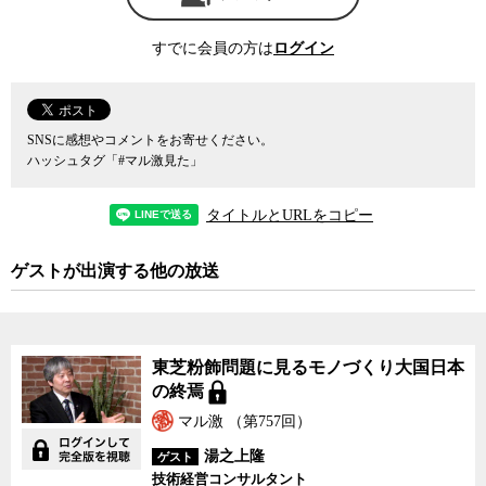
技術者として従事し、半導体業界の現状に詳しい湯之上隆氏は、日
本の凋落は市場のニーズを顧みず、市場が求めていない種類の半導
すでに会員の方は
ログイン
体を作り続けてしまった結果だと指摘する。日本の半導体産業が世
界に打って出た1980年代、半導体は主に大型のメインフレームコン
ピュータに使われていたため、半導体にも高精度で耐久性の高い製
品が求められていた。そのニーズをいち早く満たすことに成功し、
SNSに感想やコメントをお寄せください。
世界市場を席巻したのが、日本の半導体メーカーだった。しかし
ハッシュタグ「#マル激見た」
1990年代に入り主たる半導体の利用目的がパーソナルコンピュータ
（PC）や携帯電話、そしてスマートフォンなどのIT機器や家電へと
タイトルとURLをコピー
推移するなかで、ハイスペックで高品質ながらその分不必要に高価
格な日本の半導体は、市場からそっぽを向かれてしまったのだとい
ゲストが出演する他の放送
う。莫大な数の半導体が必要になった市場では多少性能や精度は落
ちても、より安価な半導体が求められるようになっていた。
その後、日本は背水の陣とばかりに
経産省
が主導する形で企業合
東芝粉飾問題に見るモノづくり大国日本
併やコンソーシアム（企業の連合体）などを組織して、莫大な
税金
の終焉
を注ぎ込むことで何とかグローバル競争に立ち向かおうとした。し
かし、複数のメーカーが参加する合弁企業やコンソーシアムは、社
マル激 （第757回）
内の主導権争いに終始したり、技術屋のプライドが邪魔したりなど
湯之上隆
ゲスト
して、相変わらず市場が求めている半導体を供給することができな
技術経営コンサルタント