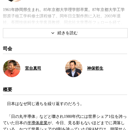
1961年静岡県生まれ。85年京都大学理学部卒業。87年京都大学工学
部原子核工学科修士課程修了。同年日立製作所に入社。2003年退
社。長岡技術科学大学客員教授、同志社大学専任フェローを経て、
10年微細加工研究所を設立し所長に就任。工学博士。東北大学工学
部、京都大学工学部などの非常勤講師を兼務。著書に『半導体有
事』、『日本型モノづくりの敗北 零戦・半導体・テレビ』、『日本
「半導体」敗戦』など。
司会
著書
宮台真司
神保哲生
概要
日本はなぜ同じ過ちを繰り返すのだろう。
半導体有事
日本「半導体」敗戦
「日の丸半導体」などと囃され1980年代には世界シェア1位を誇っ
ていた日本の
半導体産業
が、今日、見る影もないほどまでに凋落し
ている。かつて世界シェアの8割を誇っていた
DRAM
では、
韓国
サム