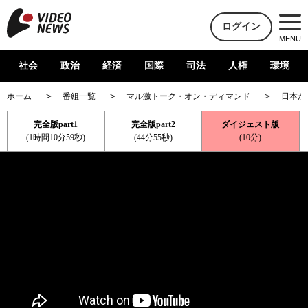
ログイン
MENU
社会
政治
経済
国際
司法
人権
環境
ホーム
番組一覧
マル激トーク・オン・ディマンド
日本が
完全版part1
完全版part2
ダイジェスト版
(1時間10分59秒)
(44分55秒)
(10分)