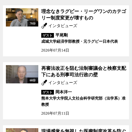
トなどの激しい追い上げにあっている。メディアに対する支配力に
依存した経営がいつまでも続けられるわけではないことは、電通自
理念なきラグビー・リーグワンのカテゴ
身が一番よくわかっているはずだ。
リー制度変更が壊すもの
78分
インタビューズ
二度にわたり裁判で電通と戦ってきた川人弁護士に、電通とはど
んな会社で電通が抱えている問題は何なのかなどを、ジャーナリス
平尾剛
ゲスト
トの神保哲生が聞いた。
成城大学経済学部教授・元ラグビー日本代表
2026年07月14日
再審法改正を阻む法制審議会と検察支配
下にある刑事司法行政の壁
60分
インタビューズ
岡本洋一
ゲスト
熊本大学大学院人文社会科学研究部（法学系）准
教授
2026年07月11日
現場感覚を無視した医療制度改革を防ぐ