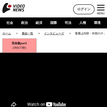
ログイン
MENU
社会
政治
経済
国際
司法
人権
環境
ホーム
番組一覧
インタビューズ
電通は内部・外部のチェ
完全版part1
(39分57秒)