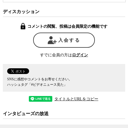
医など社内のチェック機能が働いていなかった問題を指摘する。
ディスカッション
2000年に大嶋さんの裁判で1億6800万円もの賠償責任を命じる判決
を受けた後、電通では一時的に社員の待遇に改善が見られたが、し
コメントの閲覧、投稿は会員限定の機能です
ばらくするとまた元の体質に戻ってしまったことが、2015年の高橋
まつりさんを自殺に追い込むような事態につながったと川人氏は残
入会する
念がる。川人氏はまた、2015年以降は電通本社の社員の労務環境に
は改善がみられるが、その分のしわ寄せがグループ会社や非正規職
員にいっていることが懸念されると語る。
すでに会員の方は
ログイン
さらに川人氏は、2000年に大嶋一郎さんの過労自殺事件で会社側
の責任を全面的に認めた判決が東京地裁で出た時も、メディア、と
りわけテレビはほとんどそのニュースを報じなかったことを指摘し
SNSに感想やコメントをお寄せください。
ハッシュタグ「#ビデオニュース見た」
た上で、電通のメディアに対する支配的な地位が、電通が抱える問
題に対する外部からのチェック機能が働かなかった原因の一端とな
っていると指摘する。
タイトルとURLをコピー
とは言え、これまで既存のメディアで圧倒的なシェアを持つ電通
インタビューズの放送
も、インターネット広告市場では主導権を握ることができておら
ず、広告売り上げの総額でもネット広告大手のサイバーエージェン