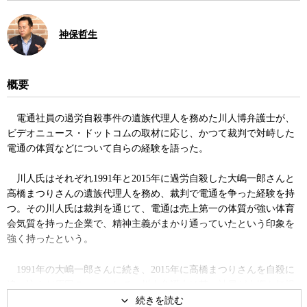
神保哲生
概要
電通社員の過労自殺事件の遺族代理人を務めた川人博弁護士が、
ビデオニュース・ドットコムの取材に応じ、かつて裁判で対峙した
電通の体質などについて自らの経験を語った。
川人氏はそれぞれ1991年と2015年に過労自殺した大嶋一郎さんと
高橋まつりさんの遺族代理人を務め、裁判で電通を争った経験を持
つ。その川人氏は裁判を通じて、電通は売上第一の体質が強い体育
会気質を持った企業で、精神主義がまかり通っていたという印象を
強く持ったという。
1991年の大嶋一郎さんに続き、2015年に高橋まつりさんを自殺に
追い込んだ原因の一つとして、川人弁護士は若い社員が人権を無視
した苛酷な労働を強いられていたにもかかわらず、労働組合や産業