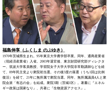
福島伸享（ふくしま のぶゆき）
1970年茨城県生まれ。95年東京大学農学部卒業。同年、通商産業省
（現経済産業省）入省。2003年退官後、東京財団研究部ディレクタ
ー、筑波大学客員教授、学習院女子大学大学院非常勤講師などを経
て、09年民主党より衆院初当選。その後3度の落選（うち1回は比例
復活）を経て、21年に無所属で衆院当選。同年、無所属議員4人と衆
院会派「有志の会」を結成。衆院3期（茨城1区）。著書に『エネル
ギー政策は国家なり』、共著に『生物資源アクセス』。