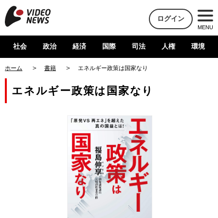
ログイン
MENU
社会
政治
経済
国際
司法
人権
環境
ホーム
書籍
エネルギー政策は国家なり
エネルギー政策は国家なり