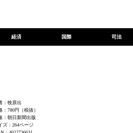
経済
国際
司法
者：牧原出
格：780円（税抜）
版：朝日新聞出版
イズ：264ページ
BN：4022736631