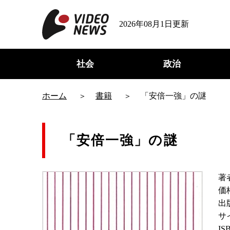
2026年08月1日更新
社会
政治
ホーム
書籍
「安倍一強」の謎
「安倍一強」の謎
著
価
出
サ
IS