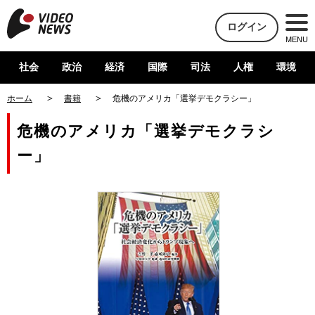
ログイン
MENU
社会
政治
経済
国際
司法
人権
環境
ホーム
書籍
危機のアメリカ「選挙デモクラシー」
危機のアメリカ「選挙デモクラシ
ー」