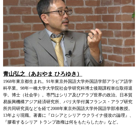
青山弘之（あおやま ひろゆき）
1968年東京都生まれ。91年東京外国語大学外国語学部アラビア語学
科卒業。98年一橋大学大学院社会学研究科博士後期課程単位取得退
学。博士（社会学）。専門はシリア及びアラブ世界の政治。日本貿
易振興機構アジア経済研究所、パリ大学付属フランス・アラブ研究
所共同研究員などを経て2008年東京外国語大学外国語学部准教授。
13年より現職。著書に『ロシアとシリア ウクライナ侵攻の論理』、
『膠着するシリア トランプ政権は何をもたらしたか』など。