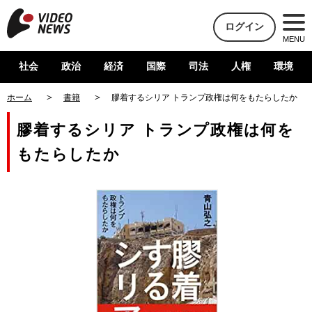
ログイン
MENU
社会
政治
経済
国際
司法
人権
環境
ホーム
書籍
膠着するシリア トランプ政権は何をもたらしたか
膠着するシリア トランプ政権は何を
もたらしたか