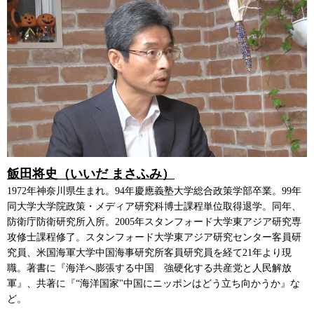
飯田将史（いいだ まさふみ）
1972年神奈川県生まれ。94年慶應義塾大学総合政策学部卒業。99年
同大学大学院政策・メディア研究科博士課程単位取得退学。同年、
防衛庁防衛研究所入所。2005年スタンフォード大学東アジア研究専
攻修士課程修了。スタンフォード大学東アジア研究センター客員研
究員、米国海軍大学中国海事研究所客員研究員を経て21年より現
職。著書に『海洋へ膨張する中国 強硬化する共産党と人民解放
軍』、共著に『“海洋国家"中国にニッポンはどう立ち向かうか』な
ど。