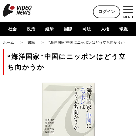
ログイン
MENU
社会
政治
経済
国際
司法
人権
環境
ホーム
書籍
“海洋国家”中国にニッポンはどう立ち向かうか
“海洋国家"中国にニッポンはどう立
ち向かうか