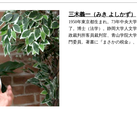
三木義一（みき よしかず）
1950年東京都生まれ。73年中央
了。博士（法学）。静岡大学人文学
政裁判所客員裁判官、青山学院大学学
門委員。著書に『まさかの税金』、