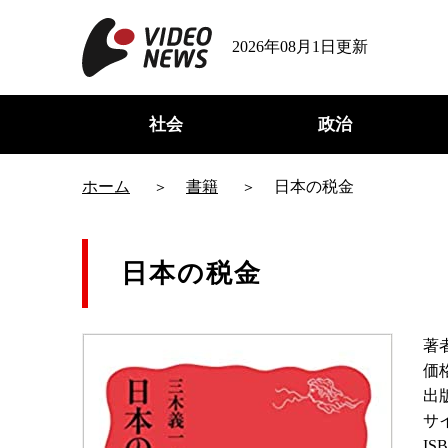
2026年08月1日更新
社会
政治
ホーム
書籍
日本の税金
日本の税金
著
価
出
サ
IS