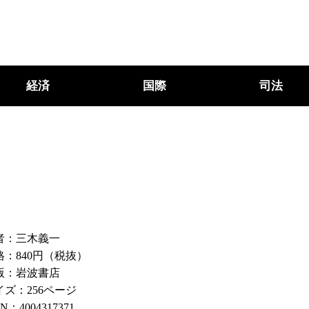
経済
国際
司法
者：三木義一
格：840円（税抜）
版：岩波書店
イズ：256ページ
BN：4004317371