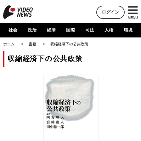
ログイン
MENU
社会
政治
経済
国際
司法
人権
環境
ホーム
書籍
収縮経済下の公共政策
収縮経済下の公共政策