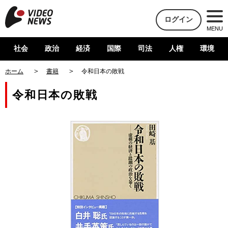
ログイン
MENU
社会
政治
経済
国際
司法
人権
環境
ホーム
書籍
令和日本の敗戦
令和日本の敗戦