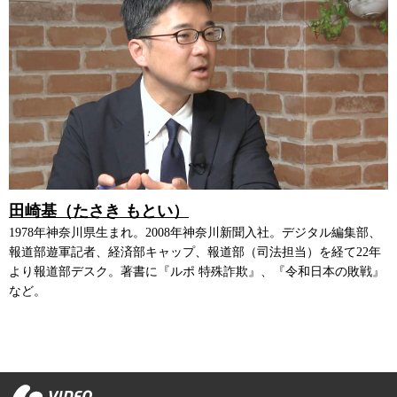
田崎基（たさき もとい）
1978年神奈川県生まれ。2008年神奈川新聞入社。デジタル編集部、
報道部遊軍記者、経済部キャップ、報道部（司法担当）を経て22年
より報道部デスク。著書に『ルポ 特殊詐欺』、『令和日本の敗戦』
など。