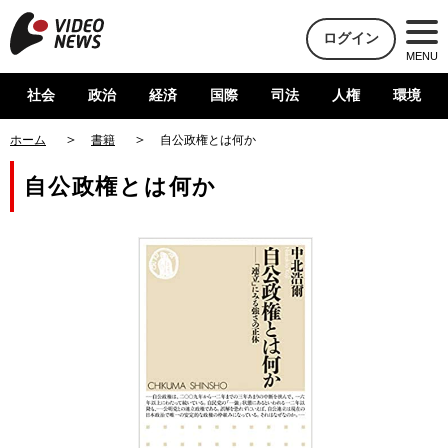
ログイン
MENU
社会
政治
経済
国際
司法
人権
環境
ホーム
書籍
自公政権とは何か
自公政権とは何か