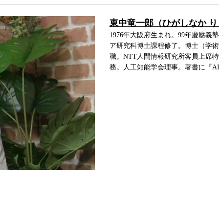
東中竜一郎（ひがしなか 
1976年大阪府生まれ。99年慶應
ア研究科博士課程修了。博士（学術）
職。NTT人間情報研究所客員上席
務。人工知能学会理事。著書に『A