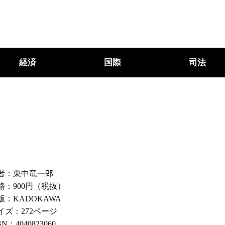
経済
国際
司法
者：東中竜一郎
格：900円（税抜）
版：KADOKAWA
イズ：272ページ
BN：4040823060