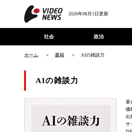
2026年08月1日更新
社会
政治
ホーム
書籍
AIの雑談力
AIの雑談力
著
価
出
サ
IS