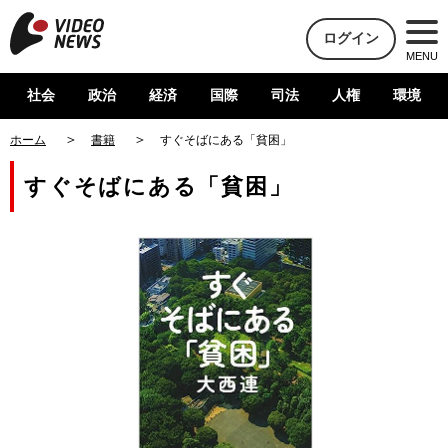
ログイン
MENU
社会
政治
経済
国際
司法
人権
環境
ホーム
書籍
すぐそばにある「貧困」
すぐそばにある「貧困」