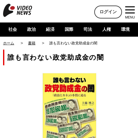
ログイン
MENU
社会
政治
経済
国際
司法
人権
環境
ホーム
書籍
誰も言わない政党助成金の闇
誰も言わない政党助成金の闇