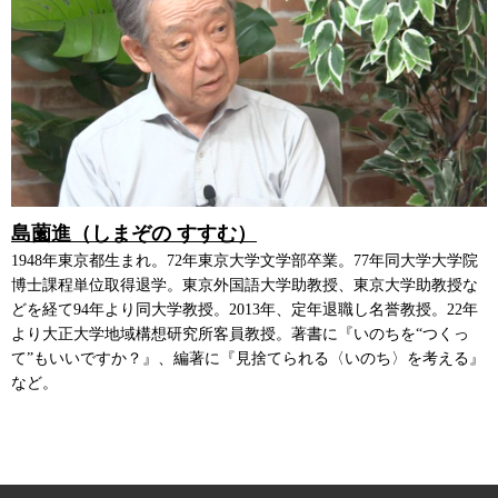
島薗進（しまぞの すすむ）
1948年東京都生まれ。72年東京大学文学部卒業。77年同大学大学院
博士課程単位取得退学。東京外国語大学助教授、東京大学助教授な
どを経て94年より同大学教授。2013年、定年退職し名誉教授。22年
より大正大学地域構想研究所客員教授。著書に『いのちを“つくっ
て”もいいですか？』、編著に『見捨てられる〈いのち〉を考える』
など。