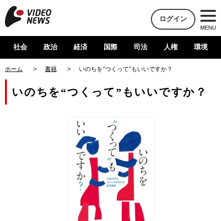
ログイン
MENU
社会
政治
経済
国際
司法
人権
環境
ホーム
書籍
いのちを“つくって”もいいですか？
いのちを“つくって”もいいですか？