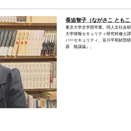
長迫智子（ながさこ ともこ
東京大学文学部卒業。同人文社会研
大学情報セキュリティ研究科修士課
バーセキュリティ。笹川平和財団研究
器 陰謀論』。