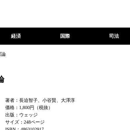
経済
国際
司法
謀論
論
著者：長迫智子、小谷賢、大澤淳
価格：1,800円（税抜）
出版：ウェッジ
サイズ：248ページ
ISBN：4863102917