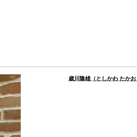
歳川隆雄（としかわ たかお