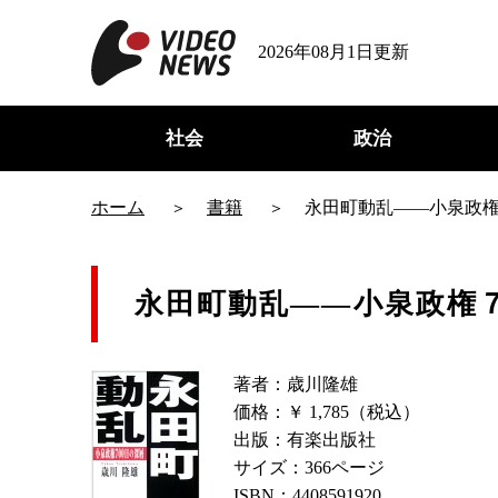
2026年08月1日更新
社会
政治
ホーム
書籍
永田町動乱――小泉政
永田町動乱――小泉政権
著者：歳川隆雄
価格：￥ 1,785（税込）
出版：有楽出版社
サイズ：366ページ
ISBN：4408591920