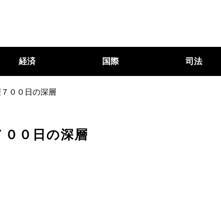
経済
国際
司法
権７００日の深層
７００日の深層